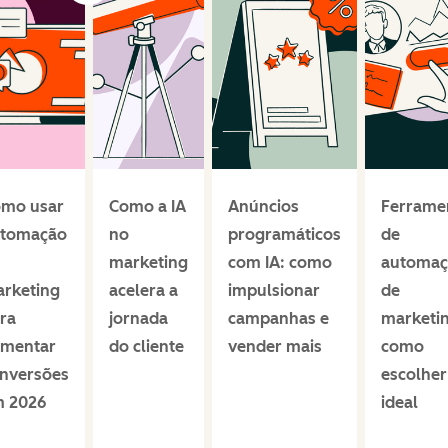
mo usar
Como a IA
Anúncios
Ferrame
tomação
no
programáticos
de
marketing
com IA: como
automaç
rketing
acelera a
impulsionar
de
ra
jornada
campanhas e
marketin
mentar
do cliente
vender mais
como
nversões
escolher
 2026
ideal