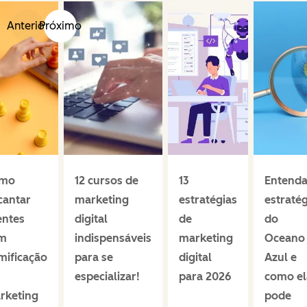
Anterior
Próximo
mo
12 cursos de
13
Entenda
cantar
marketing
estratégias
estratég
entes
digital
de
do
m
indispensáveis
marketing
Oceano
mificação
para se
digital
Azul e
especializar!
para 2026
como el
rketing
pode