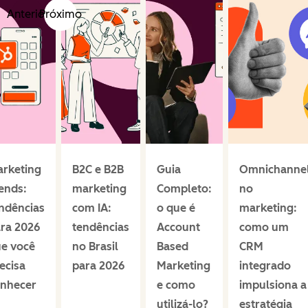
Anterior
Próximo
rketing
B2C e B2B
Guia
Omnichanne
ends:
marketing
Completo:
no
ndências
com IA:
o que é
marketing:
ra 2026
tendências
Account
como um
e você
no Brasil
Based
CRM
ecisa
para 2026
Marketing
integrado
nhecer
e como
impulsiona a
utilizá-lo?
estratégia