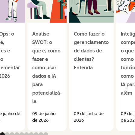
Ops: o
Análise
Como fazer o
Inteli
é,
SWOT: o
gerenciamento
compe
res e
que é, como
de dados de
o que 
mo
fazer e
clientes?
como
lementar
como usar
Entenda
funci
2026
dados e IA
como 
para
IA par
potencializá-
além
la
e junho de
09 de junho
09 de junho de
09 de 
6
de 2026
2026
de 202