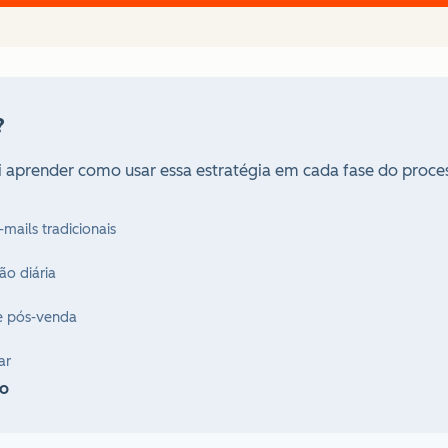
?
i aprender como usar essa estratégia em cada fase do process
mails tradicionais
o diária
e pós-venda
ar
eo