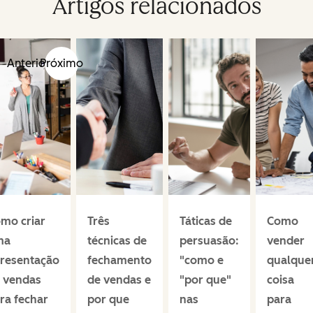
Artigos relacionados
Anterior
Próximo
mo criar
Três
Táticas de
Como
ma
técnicas de
persuasão:
vender
resentação
fechamento
"como e
qualque
 vendas
de vendas e
"por que"
coisa
ra fechar
por que
nas
para