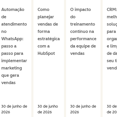
Automação
Como
O impacto
CRM:
de
planejar
do
melh
atendimento
vendas de
treinamento
solu
no
forma
contínuo na
para
WhatsApp:
estratégica
performance
orga
passo a
com a
da equipe de
e li
passo para
HubSpot
vendas
de d
implementar
seu 
marketing
vend
que gera
vendas
30 de junho de
30 de junho
30 de junho de
30 de
2026
de 2026
2026
de 20