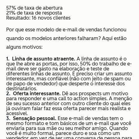
57% de taxa de abertura
21% de taxa de resposta
Resultado: 16 novos clientes
Por que esse modelo de e-mail de vendas funcionou
quando os modelos anteriores falharam? Aqui estão
alguns motivos:
Linha de assunto atraente.
A linha de assunto é o
que lhe abre as portas, por isso, 50% do trabalho de e-
mail deve ser gasto na elaboração e teste de
diferentes linhas de assunto. É preciso criar um assunto
interessante, mas confiável (não com jeito de spam ou
de papo de vendedor) que desperte o interesse dos
destinatários.
Oferta interessante.
Dê aos prospects um motivo
para responder e uma call to action simples. A menção
de seu sucesso anterior com outro cliente do qual eles
já ouviram falar faz essa oferta parecer mais realista e
acessível.
Sensação pessoal.
Esse e-mail de vendas tem o
mesmo formato e tom básicos de um e-mail que você
enviaria para sua mãe ou seu melhor amigo. Quando
você é muito formal, parece duro e soa como um
vendedor, em vez de ser uma conversa de pessoa para