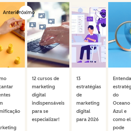
Anterior
Próximo
mo
12 cursos de
13
Entenda
cantar
marketing
estratégias
estratég
entes
digital
de
do
m
indispensáveis
marketing
Oceano
mificação
para se
digital
Azul e
especializar!
para 2026
como el
rketing
pode