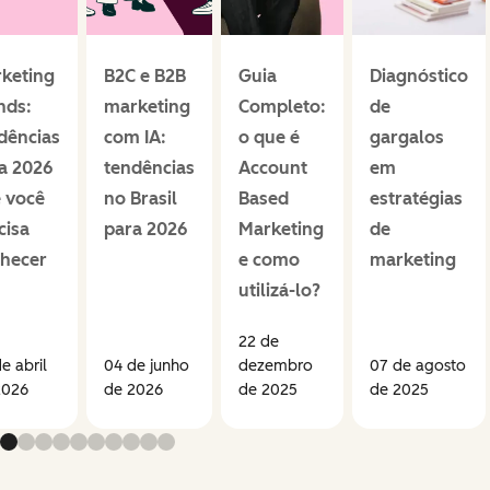
keting
B2C e B2B
Guia
Diagnóstico
nds:
marketing
Completo:
de
dências
com IA:
o que é
gargalos
a 2026
tendências
Account
em
 você
no Brasil
Based
estratégias
cisa
para 2026
Marketing
de
hecer
e como
marketing
utilizá-lo?
22 de
e abril
04 de junho
dezembro
07 de agosto
2026
de 2026
de 2025
de 2025