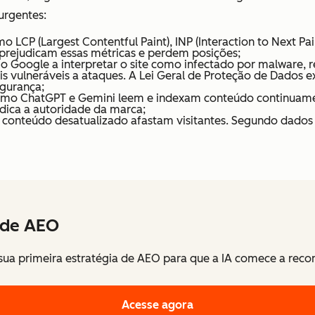
urgentes:
 LCP (Largest Contentful Paint), INP (Interaction to Next Pai
rejudicam essas métricas e perdem posições;
o Google a interpretar o site como infectado por malware, 
is vulneráveis a ataques. A Lei Geral de Proteção de Dados
egurança;
omo ChatGPT e Gemini leem e indexam conteúdo continuamen
udica a autoridade da marca;
 e conteúdo desatualizado afastam visitantes. Segundo da
 de AEO
 sua primeira estratégia de AEO para que a IA comece a re
Acesse agora