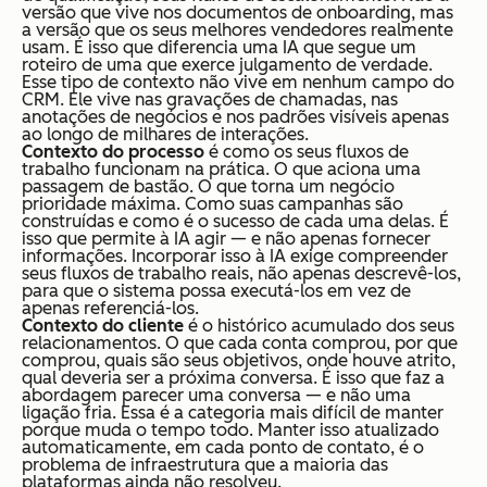
versão que vive nos documentos de onboarding, mas
a versão que os seus melhores vendedores realmente
usam. É isso que diferencia uma IA que segue um
roteiro de uma que exerce julgamento de verdade.
Esse tipo de contexto não vive em nenhum campo do
CRM. Ele vive nas gravações de chamadas, nas
anotações de negócios e nos padrões visíveis apenas
ao longo de milhares de interações.
Contexto do processo
é como os seus fluxos de
trabalho funcionam na prática. O que aciona uma
passagem de bastão. O que torna um negócio
prioridade máxima. Como suas campanhas são
construídas e como é o sucesso de cada uma delas. É
isso que permite à IA agir — e não apenas fornecer
informações. Incorporar isso à IA exige compreender
seus fluxos de trabalho reais, não apenas descrevê-los,
para que o sistema possa executá-los em vez de
apenas referenciá-los.
Contexto do cliente
é o histórico acumulado dos seus
relacionamentos. O que cada conta comprou, por que
comprou, quais são seus objetivos, onde houve atrito,
qual deveria ser a próxima conversa. É isso que faz a
abordagem parecer uma conversa — e não uma
ligação fria. Essa é a categoria mais difícil de manter
porque muda o tempo todo. Manter isso atualizado
automaticamente, em cada ponto de contato, é o
problema de infraestrutura que a maioria das
plataformas ainda não resolveu.