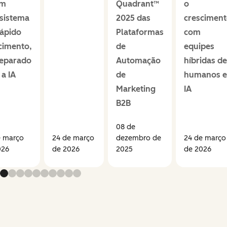
um
Quadrant™
o
sistema
2025 das
cresciment
ápido
Plataformas
com
cimento,
de
equipes
reparado
Automação
híbridas de
 a IA
de
humanos e
Marketing
IA
B2B
08 de
e março
24 de março
dezembro de
24 de março
026
de 2026
2025
de 2026