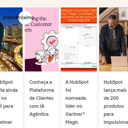
Anterior
Próximo
bSpot
Conheça a
A HubSpot
HubSpot
ta ainda
Plataforma
foi
lança mais
 no
de Clientes
nomeada
de 200
il para
com IA
líder no
produtos
Agêntica
Gartner®
para
ximar
Magic
impulsiona