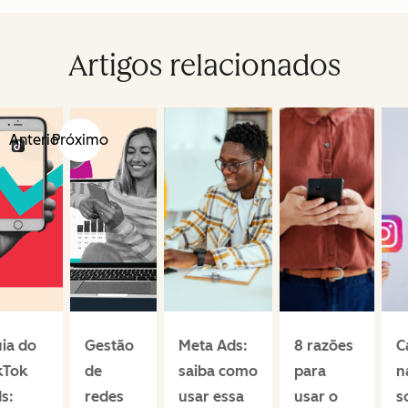
Artigos relacionados
Anterior
Próximo
ia do
Gestão
Meta Ads:
8 razões
C
kTok
de
saiba como
para
n
s:
redes
usar essa
usar o
s