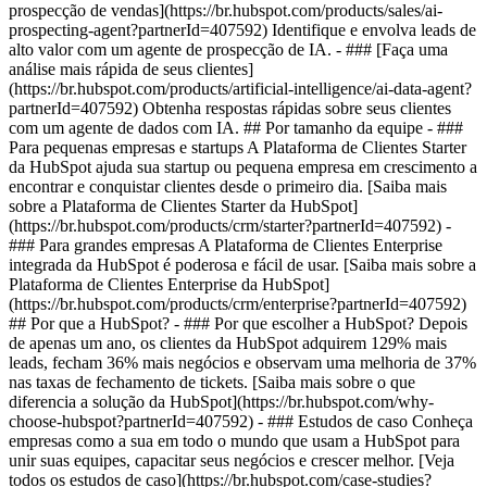
prospecção de vendas](https://br.hubspot.com/products/sales/ai-
prospecting-agent?partnerId=407592) Identifique e envolva leads de
alto valor com um agente de prospecção de IA. - ### [Faça uma
análise mais rápida de seus clientes]
(https://br.hubspot.com/products/artificial-intelligence/ai-data-agent?
partnerId=407592) Obtenha respostas rápidas sobre seus clientes
com um agente de dados com IA. ## Por tamanho da equipe - ###
Para pequenas empresas e startups A Plataforma de Clientes Starter
da HubSpot ajuda sua startup ou pequena empresa em crescimento a
encontrar e conquistar clientes desde o primeiro dia. [Saiba mais
sobre a Plataforma de Clientes Starter da HubSpot]
(https://br.hubspot.com/products/crm/starter?partnerId=407592) -
### Para grandes empresas A Plataforma de Clientes Enterprise
integrada da HubSpot é poderosa e fácil de usar. [Saiba mais sobre a
Plataforma de Clientes Enterprise da HubSpot]
(https://br.hubspot.com/products/crm/enterprise?partnerId=407592)
## Por que a HubSpot? - ### Por que escolher a HubSpot? Depois
de apenas um ano, os clientes da HubSpot adquirem 129% mais
leads, fecham 36% mais negócios e observam uma melhoria de 37%
nas taxas de fechamento de tickets. [Saiba mais sobre o que
diferencia a solução da HubSpot](https://br.hubspot.com/why-
choose-hubspot?partnerId=407592) - ### Estudos de caso Conheça
empresas como a sua em todo o mundo que usam a HubSpot para
unir suas equipes, capacitar seus negócios e crescer melhor. [Veja
todos os estudos de caso](https://br.hubspot.com/case-studies?