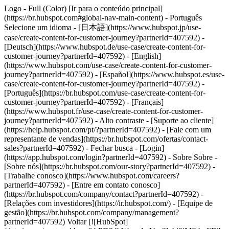
Logo - Full (Color) [Ir para o conteúdo principal]
(https://br.hubspot.com#global-nav-main-content) - Português
Selecione um idioma - [日本語](https://www.hubspot.jp/use-
case/create-content-for-customer-journey?partnerId=407592) -
[Deutsch](https://www.hubspot.de/use-case/create-content-for-
customer-journey?partnerId=407592) - [English]
(https://www.hubspot.com/use-case/create-content-for-customer-
journey?partnerId=407592) - [Español](https://www.hubspot.es/use-
case/create-content-for-customer-journey?partnerId=407592) -
[Português](https://br.hubspot.com/use-case/create-content-for-
customer-journey?partnerId=407592) - [Français]
(https://www.hubspot.fr/use-case/create-content-for-customer-
journey?partnerId=407592) - Alto contraste - [Suporte ao cliente]
(https://help.hubspot.com/pt/?partnerId=407592) - [Fale com um
representante de vendas](https://br.hubspot.com/ofertas/contact-
sales?partnerId=407592)
- Fechar busca - [Login]
(https://app.hubspot.com/login?partnerId=407592) - Sobre Sobre -
[Sobre nós](https://br.hubspot.com/our-story?partnerId=407592) -
[Trabalhe conosco](https://www.hubspot.com/careers?
partnerId=407592) - [Entre em contato conosco]
(https://br.hubspot.com/company/contact?partnerId=407592) -
[Relações com investidores](https://ir.hubspot.com/) - [Equipe de
gestão](https://br.hubspot.com/company/management?
partnerId=407592) Voltar [![HubSpot]