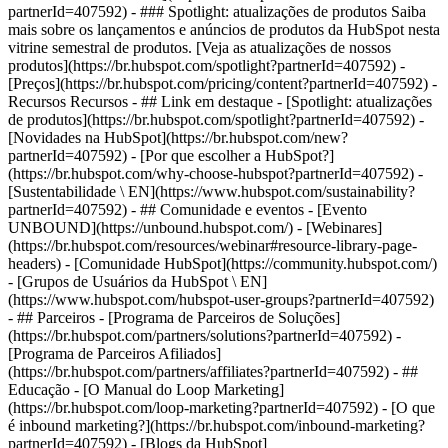
partnerId=407592) - ### Spotlight: atualizações de produtos Saiba
mais sobre os lançamentos e anúncios de produtos da HubSpot nesta
vitrine semestral de produtos. [Veja as atualizações de nossos
produtos](https://br.hubspot.com/spotlight?partnerId=407592) -
[Preços](https://br.hubspot.com/pricing/content?partnerId=407592) -
Recursos Recursos - ## Link em destaque - [Spotlight: atualizações
de produtos](https://br.hubspot.com/spotlight?partnerId=407592) -
[Novidades na HubSpot](https://br.hubspot.com/new?
partnerId=407592) - [Por que escolher a HubSpot?]
(https://br.hubspot.com/why-choose-hubspot?partnerId=407592) -
[Sustentabilidade \ EN](https://www.hubspot.com/sustainability?
partnerId=407592) - ## Comunidade e eventos - [Evento
UNBOUND](https://unbound.hubspot.com/) - [Webinares]
(https://br.hubspot.com/resources/webinar#resource-library-page-
headers) - [Comunidade HubSpot](https://community.hubspot.com/)
- [Grupos de Usuários da HubSpot \ EN]
(https://www.hubspot.com/hubspot-user-groups?partnerId=407592)
- ## Parceiros - [Programa de Parceiros de Soluções]
(https://br.hubspot.com/partners/solutions?partnerId=407592) -
[Programa de Parceiros Afiliados]
(https://br.hubspot.com/partners/affiliates?partnerId=407592) - ##
Educação - [O Manual do Loop Marketing]
(https://br.hubspot.com/loop-marketing?partnerId=407592) - [O que
é inbound marketing?](https://br.hubspot.com/inbound-marketing?
partnerId=407592) - [Blogs da HubSpot]