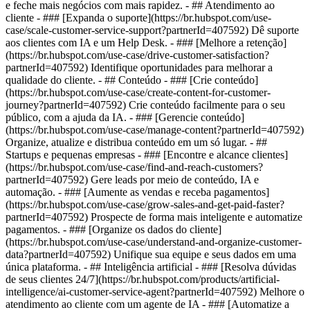
e feche mais negócios com mais rapidez. - ## Atendimento ao
cliente - ### [Expanda o suporte](https://br.hubspot.com/use-
case/scale-customer-service-support?partnerId=407592) Dê suporte
aos clientes com IA e um Help Desk. - ### [Melhore a retenção]
(https://br.hubspot.com/use-case/drive-customer-satisfaction?
partnerId=407592) Identifique oportunidades para melhorar a
qualidade do cliente. - ## Conteúdo - ### [Crie conteúdo]
(https://br.hubspot.com/use-case/create-content-for-customer-
journey?partnerId=407592) Crie conteúdo facilmente para o seu
público, com a ajuda da IA. - ### [Gerencie conteúdo]
(https://br.hubspot.com/use-case/manage-content?partnerId=407592)
Organize, atualize e distribua conteúdo em um só lugar. - ##
Startups e pequenas empresas - ### [Encontre e alcance clientes]
(https://br.hubspot.com/use-case/find-and-reach-customers?
partnerId=407592) Gere leads por meio de conteúdo, IA e
automação. - ### [Aumente as vendas e receba pagamentos]
(https://br.hubspot.com/use-case/grow-sales-and-get-paid-faster?
partnerId=407592) Prospecte de forma mais inteligente e automatize
pagamentos. - ### [Organize os dados do cliente]
(https://br.hubspot.com/use-case/understand-and-organize-customer-
data?partnerId=407592) Unifique sua equipe e seus dados em uma
única plataforma. - ## Inteligência artificial - ### [Resolva dúvidas
de seus clientes 24/7](https://br.hubspot.com/products/artificial-
intelligence/ai-customer-service-agent?partnerId=407592) Melhore o
atendimento ao cliente com um agente de IA - ### [Automatize a