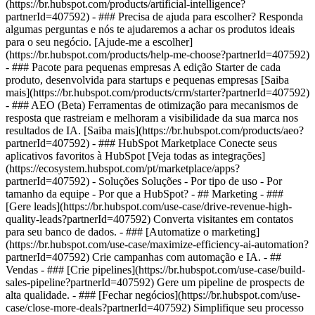
(https://br.hubspot.com/products/artificial-intelligence?
partnerId=407592) - ### Precisa de ajuda para escolher? Responda
algumas perguntas e nós te ajudaremos a achar os produtos ideais
para o seu negócio. [Ajude-me a escolher]
(https://br.hubspot.com/products/help-me-choose?partnerId=407592)
- ### Pacote para pequenas empresas A edição Starter de cada
produto, desenvolvida para startups e pequenas empresas [Saiba
mais](https://br.hubspot.com/products/crm/starter?partnerId=407592)
- ### AEO (Beta) Ferramentas de otimização para mecanismos de
resposta que rastreiam e melhoram a visibilidade da sua marca nos
resultados de IA. [Saiba mais](https://br.hubspot.com/products/aeo?
partnerId=407592) - ### HubSpot Marketplace Conecte seus
aplicativos favoritos à HubSpot [Veja todas as integrações]
(https://ecosystem.hubspot.com/pt/marketplace/apps?
partnerId=407592) - Soluções Soluções - Por tipo de uso - Por
tamanho da equipe - Por que a HubSpot?
- ## Marketing - ###
[Gere leads](https://br.hubspot.com/use-case/drive-revenue-high-
quality-leads?partnerId=407592) Converta visitantes em contatos
para seu banco de dados. - ### [Automatize o marketing]
(https://br.hubspot.com/use-case/maximize-efficiency-ai-automation?
partnerId=407592) Crie campanhas com automação e IA. - ##
Vendas - ### [Crie pipelines](https://br.hubspot.com/use-case/build-
sales-pipeline?partnerId=407592) Gere um pipeline de prospects de
alta qualidade. - ### [Fechar negócios](https://br.hubspot.com/use-
case/close-more-deals?partnerId=407592) Simplifique seu processo