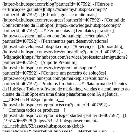
(https://br.hubspot.com/blog?partnerId=407592) - [Cursos e
certificações gratuitos](https://academy.hubspot.com/pt/?
partnerId=407592) - [E-books, guias e muito mais]
(https://br.hubspot.com/resources?partnerId=407592) - [Central de
Conhecimento da HubSpot](https://knowledge.hubspot.com/pt?
partnerId=407592) - ## Ferramentas - [Templates para sites]
(https://ecosystem.hubspot.com/pt/marketplace/templates?
partnerId=407592) - [Ferramentas para desenvolvedores]
(https://br.developers.hubspot.com/) - ## Serviços - [Onboarding]
(https://br.hubspot.com/services/onboarding?partnerId=407592) -
[Migração](https://br.hubspot.com/services/professional/migrations?
partnerId=407592) - [Suporte Premium]
(https://br.hubspot.com/services/premium-support?
partnerId=407592) - [Contrate um parceiro de soluções]
(https://ecosystem.hubspot.com/pt/marketplace/solutions?
partnerId=407592)
- Produtos Produtos - ## Plataforma de Clientes da HubSpot Todo o software de marketing, vendas e atendimento ao cliente da HubSpot em uma única plataforma com IA agêntica. - [__CRM da HubSpot gratuito__](https://br.hubspot.com/products/crm?partnerId=407592) - [__Conheça todos os produtos__](https://br.hubspot.com/products/get-started?partnerId=407592) - [![195140668528](https://53.fs1.hubspotusercontent-na1.net/hubfs/53/assets/hubspot.com/global-navigation/2025/marketing-hub.svg) \ __Marketing Hub__ \ Software de automação de marketing](https://br.hubspot.com/products/marketing?partnerId=407592) - [![195146645596](https://53.fs1.hubspotusercontent-na1.net/hubfs/53/assets/hubspot.com/global-navigation/2025/sales-hub.svg) \ __Sales Hub__ \ Software de vendas](https://br.hubspot.com/products/sales?partnerId=407592) - [![195140668527](https://53.fs1.hubspotusercontent-na1.net/hubfs/53/assets/hubspot.com/global-navigation/2025/service-hub.svg) \ __Service Hub__ \ Software de atendimento ao cliente](https://br.hubspot.com/products/service?partnerId=407592) - [![195140649745](https://53.fs1.hubspotusercontent-na1.net/hubfs/53/assets/hubspot.com/global-navigation/2025/content-hub.svg) \ __Content Hub__ \ Software de marketing de conteúdo](https://br.hubspot.com/products/content?partnerId=407592) - [![195289608884](https://53.fs1.hubspotusercontent-na1.net/hubfs/53/assets/hubspot.com/global-navigation/2025/data-hub.svg) \ __Data Hub__ \ Software de gestão de dados](https://br.hubspot.com/products/data?partnerId=407592) - [![195140609672](https://53.fs1.hubspotusercontent-na1.net/hubfs/53/assets/hubspot.com/global-navigation/2025/commerce-hub.svg) \ __Revenue Hub__ \ Software de CPQ, faturamento e pagamentos](https://br.hubspot.com/products/revenue?partnerId=407592) - [![ProductIcons_AgentHub_Icon_Orange](https://53.fs1.hubspotusercontent-na1.net/hubfs/53/assets/webteam-cms-portal/images/breeze/ProductIcons_AgentHub_Icon_Orange.svg) \ __Agent Hub__ \ O espaço central para criar e gerenciar agentes de IA em toda a plataforma](https://br.hubspot.com/products/artificial-intelligence?partnerId=407592) - [![188619147390](https://53.fs1.hubspotusercontent-na1.net/hubfs/53/assets/hubspot.com/global-navigation/help-me-choose-tool.svg) \ __Precisa de ajuda para escolher?__ \ Responda algumas perguntas e nós te ajudaremos a achar os produtos ideais para o seu negócio.](https://br.hubspot.com/products/help-me-choose?partnerId=407592) - [![195140649746](https://53.fs1.hubspotusercontent-na1.net/hubfs/53/assets/hubspot.com/global-navigation/2025/small-business.svg) \ __Pacote para pequenas empresas__ \ A edição Starter de cada produto, desenvolvida para startups e pequenas empresas](https://br.hubspot.com/products/crm/starter?partnerId=407592) - [![210646671655](https://53.fs1.hubspotusercontent-na1.net/hubfs/53/assets/hubspot.com/global-navigation/2025/aeo.svg) \ __AEO (Beta)__ \ Ferramentas de otimização para mecanismos de resposta que rastreiam e melhoram a visibilidade da sua marca nos resultados de IA.](https://br.hubspot.com/products/aeo?partnerId=407592) - [![195140649747](https://53.fs1.hubspotusercontent-na1.net/hubfs/53/assets/hubspot.com/global-navigation/2025/app-marketplace.svg) \ __HubSpot Marketplace__ \ Conecte seus aplicativos favoritos à HubSpot](https://ecosystem.hubspot.com/pt/marketplace/apps?partnerId=407592) - Soluções Soluções - Por tipo de uso - ## Marketing - [Gere leads](https://br.hubspot.com/use-case/drive-revenue-high-quality-leads?partnerId=407592) - [Automatize o marketing](https://br.hubspot.com/use-case/maximize-efficiency-ai-automation?partnerId=407592) - ## Vendas - [Crie pipelines](https://br.hubspot.com/use-case/build-sales-pipeline?partnerId=407592) - [Fechar negócios](https://br.hubspot.com/use-case/close-more-deals?partnerId=407592) - ## Atendimento ao cliente - [Expanda o suporte](https://br.hubspot.com/use-case/scale-customer-service-support?partnerId=407592) - [Melhore a retenção](https://br.hubspot.com/use-case/drive-customer-satisfaction?partnerId=407592) - ## Conteúdo - [Crie conteúdo](https://br.hubspot.com/use-case/create-content-for-customer-journey?partnerId=407592) - [Gerencie conteúdo](https://br.hubspot.com/use-case/manage-content?partnerId=407592) - ## Startups e pequenas empresas - [Encontre e alcance clientes](https://br.hubspot.com/use-case/find-and-reach-customers?partnerId=407592) - [Aumente as vendas e receba pagamentos](https://br.hubspot.com/use-case/grow-sales-and-get-paid-faster?partnerId=407592) - [Organize os dados do cliente](https://br.hubspot.com/use-case/understand-and-organize-customer-data?partnerId=407592) - ## Inteligência artificial - [Resolva dúvidas de seus clientes 24/7](https://br.hubspot.com/products/artificial-intelligence/ai-customer-service-agent?partnerId=407592) - [Automatize a prospecção de vendas](https://br.hubspot.com/products/sales/ai-prospecting-agent?partnerId=407592) - [Faça uma análise mais rápida de seus clientes](https://br.hubspot.com/products/artificial-intelligence/ai-data-agent?partnerId=407592) - Por tamanho da equipe - ## Por tamanho da equipe - ![195309752641](https://53.fs1.hubspotusercontent-na1.net/hub/53/hubfs/assets/hubspot.com/global-navigation/2025/Small%20Businesses%20%26%20Start%20ups.webp?width=1035&height=450&name=Small%20Businesses%20%26%20Start%20ups.webp) ### Para pequenas empresas e startups A Plataforma de Clientes Starter da HubSpot ajuda sua startup ou pequena empresa em crescimento a encontrar e conquistar clientes desde o primeiro dia. [Saiba mais sobre a Plataforma de Clientes Starter da HubSpot](https://br.hubspot.com/products/crm/starter?partnerId=407592) - ![195309752642](https://53.fs1.hubspotusercontent-na1.net/hub/53/hubfs/assets/hubspot.com/global-navigation/2025/Enterprise.webp?width=1035&height=450&name=Enterprise.webp) ### Para grandes empresas A Plataforma de Clientes Enterprise integrada da HubSpot é poderosa e fácil de usar. [Saiba mais sobre a Plataforma de Clientes Enterprise da HubSpot](https://br.hubspot.com/products/crm/enterprise?partnerId=407592) - Por que a HubSpot? - ## Por que a HubSpot? - ![195309752643](https://53.fs1.hubspotusercontent-na1.net/hub/53/hubfs/assets/hubspot.com/global-navigation/2025/Why%20Choose%20HubSpot.webp?width=1035&height=450&name=Why%20Choose%20HubSpot.webp) ### Por que escolher a HubSpot? Depois de apenas um ano, os clientes da HubSpot adquirem 129% mais leads, fecham 36% mais negócios e observam uma melhoria de 37% nas taxas de fechamento de tickets. [Saiba mais sobre o que diferencia a solução da HubSpot](https://br.hubspot.com/why-choose-hubspot?partnerId=407592) - ![195303448595](https://53.fs1.hubspotusercontent-na1.net/hub/53/hubfs/assets/hubspot.com/global-navigation/2025/Case%20Studies.webp?width=1035&height=450&name=Case%20Studies.webp) ### Estudos de caso Conheça empresas como a sua em todo o mundo que usam a HubSpot para unir suas equipes, capacitar seus negócios e crescer melhor. [Veja todos os estudos de caso](https://br.hubspot.com/case-studies?partnerId=407592) - ![191228329371](https://53.fs1.hubspotusercontent-na1.net/hub/53/hubfs/spotlight_resized_518x225.png?width=518&height=225&name=spotlight_resized_518x225.png) ### Spotlight: atualizações de produtos Saiba mais sobre os lançamentos e anúncios de produtos da HubSpot nesta vitrine semestral de produtos. [Veja as atualizações de nossos produtos](https://br.hubspot.com/spotlight?partnerId=407592) - [Preços](https://br.hubspot.com/pricing/content?partnerId=407592) - Recursos Recursos - ## Link em destaque - [Spotlight: atualizações de produtos](https://br.hubspot.com/spotlight?partnerId=407592) - [Novidades na HubSpot](https://br.hubspot.com/new?partnerId=407592) - [Por que escolher a HubSpot?](https://br.hubspot.com/why-choose-hubspot?partnerId=407592) - [Sustentabilidade \ EN](https://www.hubspot.com/sustainability?partnerId=407592) - ## Comunidade e eventos - [Evento UNBOUND](https://unbound.hubspot.com/) - [Webinares](https://br.hubspot.com/resources/webinar#resource-library-page-headers) - [Comunidade HubSpot](https://community.hubspot.com/) - [Grupos de Usuários da HubSpot \ EN](https://www.hubspot.com/hubspot-user-groups?partnerId=407592) - ## Parceiros - [Programa de Parceiros de Soluções](https://br.hubspot.com/partners/solutions?partnerId=407592) - [Programa de Parceiros Afiliados](https://br.hubspot.com/partners/affiliates?partnerId=407592) - ## Educação - [O Manual do Loop Marketing](https://br.hubspot.com/loop-marketing?partnerId=407592) - [O que é inbound marketing?](https://br.hubspot.com/inbound-marketing?partnerId=407592) - [Blogs da HubSpot](https://br.hubspot.com/blog?partnerId=407592) - [Cursos e certificações gratuitos](https://academy.hubspot.com/pt/?partnerId=407592) - [E-books, guias e muito mais](https://br.hubspot.com/resources?partnerId=407592) - [Central de Conhecimento da HubSpot](https://knowledge.hubspot.com/pt?partnerId=407592) - ## Ferramentas - [Templates para sites](https://ecosystem.hubspot.com/pt/marketplace/templates?partnerId=407592) - [Ferramentas para desenvolvedores](https://br.developers