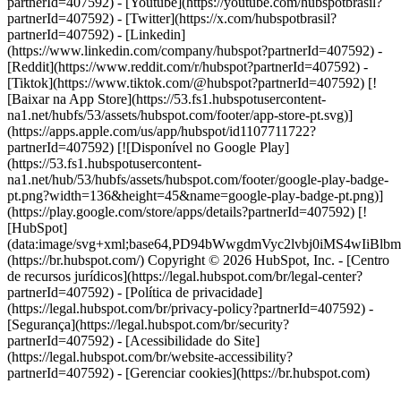
partnerId=407592) - [Youtube](https://youtube.com/hubspotbrasil?
partnerId=407592) - [Twitter](https://x.com/hubspotbrasil?
partnerId=407592) - [Linkedin]
(https://www.linkedin.com/company/hubspot?partnerId=407592) -
[Reddit](https://www.reddit.com/r/hubspot?partnerId=407592) -
[Tiktok](https://www.tiktok.com/@hubspot?partnerId=407592) [!
[Baixar na App Store](https://53.fs1.hubspotusercontent-
na1.net/hubfs/53/assets/hubspot.com/footer/app-store-pt.svg)]
(https://apps.apple.com/us/app/hubspot/id1107711722?
partnerId=407592) [![Disponível no Google Play]
(https://53.fs1.hubspotusercontent-
na1.net/hub/53/hubfs/assets/hubspot.com/footer/google-play-badge-
pt.png?width=136&height=45&name=google-play-badge-pt.png)]
(https://play.google.com/store/apps/details?partnerId=407592) [!
[HubSpot]
(data:image/svg+xml;base64,PD94bWwgdmVyc2lvbj0i
(https://br.hubspot.com/) Copyright © 2026 HubSpot, Inc. - [Centro
de recursos jurídicos](https://legal.hubspot.com/br/legal-center?
partnerId=407592) - [Política de privacidade]
(https://legal.hubspot.com/br/privacy-policy?partnerId=407592) -
[Segurança](https://legal.hubspot.com/br/security?
partnerId=407592) - [Acessibilidade do Site]
(https://legal.hubspot.com/br/website-accessibility?
partnerId=407592) - [Gerenciar cookies](https://br.hubspot.com)