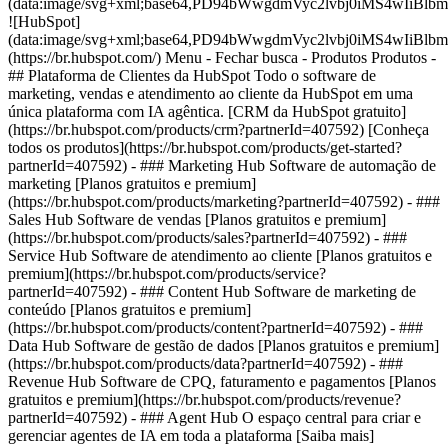
(data:image/svg+xml;base64,PD94bWwgdmVyc2lvbj0iM
![HubSpot]
(data:image/svg+xml;base64,PD94bWwgdmVyc2lvbj0iM
(https://br.hubspot.com/) Menu - Fechar busca
- Produtos Produtos -
## Plataforma de Clientes da HubSpot Todo o software de
marketing, vendas e atendimento ao cliente da HubSpot em uma
única plataforma com IA agêntica. [CRM da HubSpot gratuito]
(https://br.hubspot.com/products/crm?partnerId=407592) [Conheça
todos os produtos](https://br.hubspot.com/products/get-started?
partnerId=407592)
- ### Marketing Hub Software de automação de
marketing [Planos gratuitos e premium]
(https://br.hubspot.com/products/marketing?partnerId=407592) - ###
Sales Hub Software de vendas [Planos gratuitos e premium]
(https://br.hubspot.com/products/sales?partnerId=407592) - ###
Service Hub Software de atendimento ao cliente [Planos gratuitos e
premium](https://br.hubspot.com/products/service?
partnerId=407592) - ### Content Hub Software de marketing de
conteúdo [Planos gratuitos e premium]
(https://br.hubspot.com/products/content?partnerId=407592) - ###
Data Hub Software de gestão de dados [Planos gratuitos e premium]
(https://br.hubspot.com/products/data?partnerId=407592) - ###
Revenue Hub Software de CPQ, faturamento e pagamentos [Planos
gratuitos e premium](https://br.hubspot.com/products/revenue?
partnerId=407592) - ### Agent Hub O espaço central para criar e
gerenciar agentes de IA em toda a plataforma [Saiba mais]