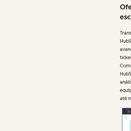
Ofe
esc
Tran
HubS
avan
tick
Como
HubS
anál
equip
até 