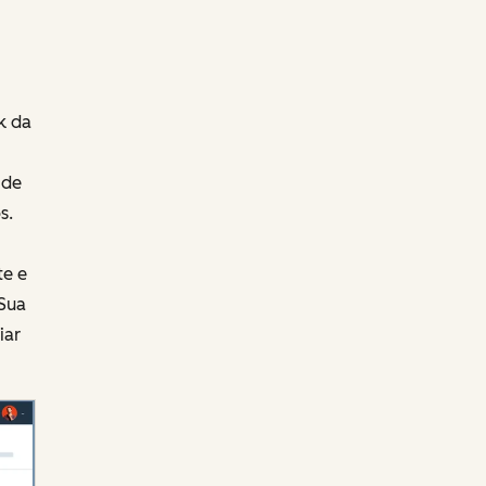
k da
 de
s.
te e
 Sua
iar