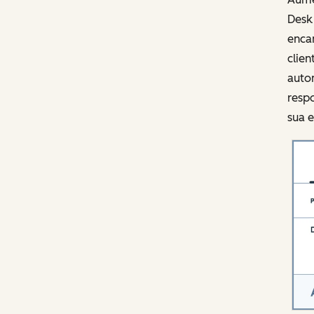
Desk 
enca
clien
auto
respo
sua e