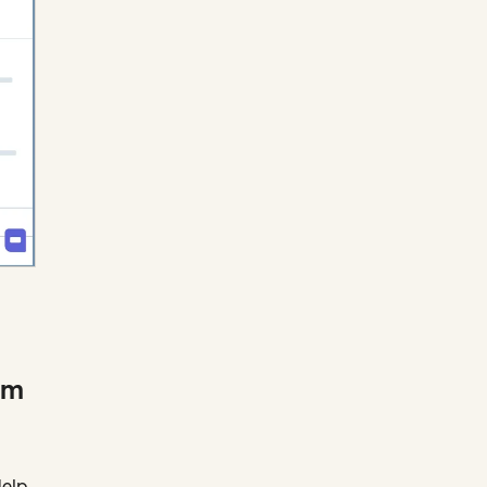
om
Help