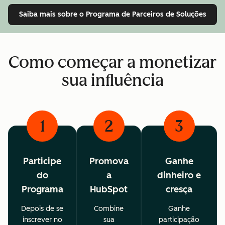
Saiba mais
sobre o Programa de Parceiros de Soluções
Como começar a monetizar
sua influência
1
2
3
Participe
Promova
Ganhe
do
a
dinheiro e
Programa
HubSpot
cresça
Depois de se
Combine
Ganhe
inscrever no
sua
participação