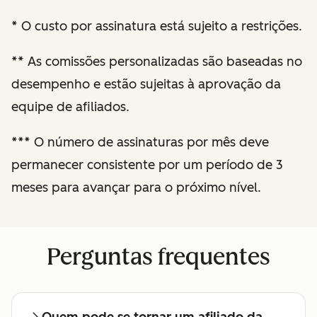
desempenho
*
O custo por assinatura está sujeito a restrições.
Recomendações
**
As comissões personalizadas são baseadas no
personalizadas
desempenho e estão sujeitas à aprovação da
de auditoria e
equipe de afiliados.
otimização de
sites
***
O número de assinaturas por mês deve
permanecer consistente por um período de 3
Relatórios de
meses para avançar para o próximo nível.
desempenho
aprimorados
Perguntas frequentes
Check-ins
regulares com
um gerente de