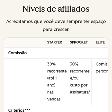
Níveis de afiliados
Acreditamos que você deve sempre ter espaço
para crescer.
STARTER
SPROCKET
ELITE
Comissão
30%
30%
Comissã
recorrente
recorrente
personal
(até 1
e/ou
ano)
custo por
nas
assinatura
*
vendas
Critérios***