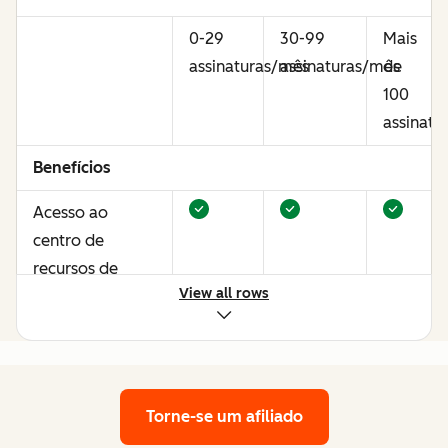
0-29
30-99
Mais
assinaturas/mês
assinaturas/mês
de
100
assinatu
Benefícios
Acesso ao
centro de
recursos de
View all rows
afiliados
Oportunidades
de ganhar mais
por meio da
Torne-se um afiliado
otimização de