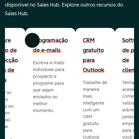
disponível no Sales Hub. Explore outros recursos do
Sales Hub.
ware
Programação
CRM
Softw
Anterior
Avançar
uito de
de e-mails
gratuito
de per
pecção
para
de
Escreva e-mails
ads de
Outlook
client
individuais para
prospects e
as
Trabalhe de
Tenha
programe para
maneira
acesso 
que sejam
ore as
mais
context
enviados no
s dos
inteligente
valioso
melhor
ects ao
com um
sobre a
momento.
te em
CRM
pessoas
 real,
gratuito
empres
mine
para
para q
Outlook
você en