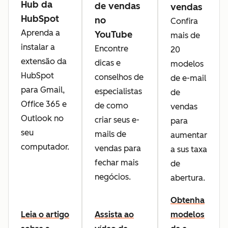
Hub da
de vendas
vendas
HubSpot
no
Confira
Aprenda a
YouTube
mais de
instalar a
Encontre
20
extensão da
dicas e
modelos
HubSpot
conselhos de
de e-mail
para Gmail,
especialistas
de
Office 365 e
de como
vendas
Outlook no
criar seus e-
para
seu
mails de
aumentar
computador.
vendas para
a sus taxa
fechar mais
de
negócios.
abertura.
Obtenha
Leia o artigo
Assista ao
modelos