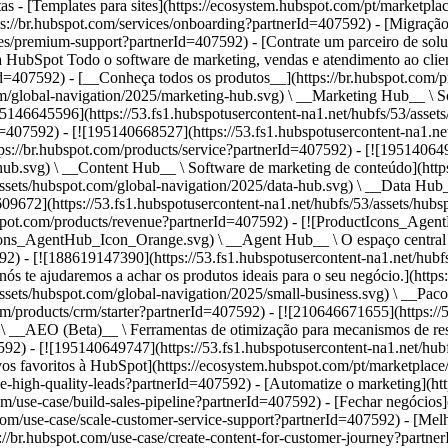
s - [Templates para sites](https://ecosystem.hubspot.com/pt/marketpla
ps://br.hubspot.com/services/onboarding?partnerId=407592) - [Migração]
es/premium-support?partnerId=407592) - [Contrate um parceiro de solu
://br.hubspot.com/products/help-me-choose?partnerId=407592) - [![195140649746](https://53.fs1.hubspotusercontent-na1.net/hubfs/53/assets/hubspot.com/global-navigation/2025/small-business.svg) \ __Pacote para pequenas empresas__ \ A edição Starter de cada produto, desenvolvida para startups e pequenas empresas](https://br.hubspot.com/products/crm/starter?partnerId=407592) - [![210646671655](https://53.fs1.hubspotusercontent-na1.net/hubfs/53/assets/hubspot.com/global-navigation/2025/aeo.svg) \ __AEO (Beta)__ \ Ferramentas de otimização para mecanismos de resposta que rastreiam e melhoram a visibilidade da sua marca nos resultados de IA.](https://br.hubspot.com/products/aeo?partnerId=407592) - [![195140649747](https://53.fs1.hubspotusercontent-na1.net/hubfs/53/assets/hubspot.com/global-navigation/2025/app-marketplace.svg) \ __HubSpot Marketplace__ \ Conecte seus aplicativos favoritos à HubSpot](https://ecosystem.hubspot.com/pt/marketplace/apps?partnerId=407592) - Soluções Soluções - Por tipo de uso - ## Marketing - [Gere leads](https://br.hubspot.com/use-case/drive-revenue-high-quality-leads?partnerId=407592) - [Automatize o marketing](https://br.hubspot.com/use-case/maximize-efficiency-ai-automation?partnerId=407592) - ## Vendas - [Crie pipelines](https://br.hubspot.com/use-case/build-sales-pipeline?partnerId=407592) - [Fechar negócios](https://br.hubspot.com/use-case/close-more-deals?partnerId=407592) - ## Atendimento ao cliente - [Expanda o suporte](https://br.hubspot.com/use-case/scale-customer-service-support?partnerId=407592) - [Melhore a retenção](https://br.hubspot.com/use-case/drive-customer-satisfaction?partnerId=407592) - ## Conteúdo - [Crie conteúdo](https://br.hubspot.com/use-case/create-content-for-customer-journey?partnerId=407592) - [Gerencie conteúdo](https://br.hubspot.com/use-case/manage-content?partnerId=407592) - ## Startups e pequenas empresas - [Encontre e alcance clientes](https://br.hubspot.com/use-case/find-and-reach-customers?partnerId=407592) - [Aumente as vendas e receba pagamentos](https://br.hubspot.com/use-case/grow-sales-and-get-paid-faster?partnerId=407592) - [Organize os dados do cliente](https://br.hubspot.com/use-case/understand-and-organize-customer-data?partnerId=407592) - ## Inteligência artificial - [Resolva dúvidas de seus clientes 24/7](https://br.hubspot.com/products/artificial-intelligence/ai-customer-service-agent?partnerId=407592) - [Automatize a prospecção de vendas](https://br.hubspot.com/products/sales/ai-prospecting-agent?partnerId=407592) - [Faça uma análise mais rápida de seus clientes](https://br.hubspot.com/products/artificial-intelligence/ai-data-agent?partnerId=407592) - Por tamanho da equipe - ## Por tamanho da equipe - ![195309752641](https://53.fs1.hubspotusercontent-na1.net/hub/53/hubfs/assets/hubspot.com/global-navigation/2025/Small%20Businesses%20%26%20Start%20ups.webp?%20Start%20ups.webp&width=1035&height=450&name=Small%20Businesses%20%26%20Start%20ups.webp%3F%20Start%20ups.webp) ### Para pequenas empresas e startups A Plataforma de Clientes Starter da HubSpot ajuda sua startup ou pequena empresa em crescimento a encontrar e conquistar clientes desde o primeiro dia. [Saiba mais sobre a Plataforma de Clientes Starter da HubSpot](https://br.hubspot.com/products/crm/starter?partnerId=407592) - ![195309752642](https://53.fs1.hubspotusercontent-na1.net/hub/53/hubfs/assets/hu