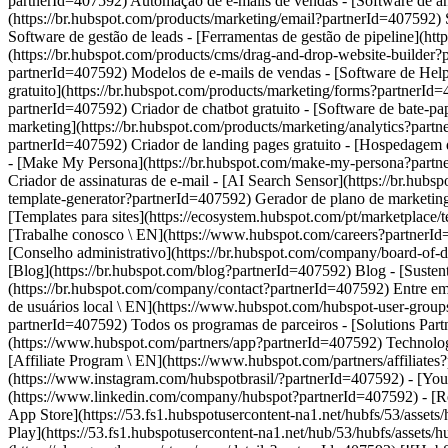
(https://www.instagram.com/hubspotbrasil/?partnerId=407592) - [Yout
(https://www.linkedin.com/company/hubspot?partnerId=407592) - [Re
App Store](https://53.fs1.hubspotusercontent-na1.net/hubfs/53/asset
Play](https://53.fs1.hubspotusercontent-na1.net/hub/53/hubfs/asse