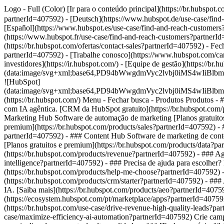
Logo - Full (Color) [Ir para o conteúdo principal](https://br.hubsp
partnerId=407592) - [Deutsch](https://www.hubspot.de/use-case/find
[Español](https://www.hubspot.es/use-case/find-and-reach-customers?
(https://www.hubspot.fr/use-case/find-and-reach-customers?partnerId=
(https://br.hubspot.com/ofertas/contact-sales?partnerId=407592)
- Fec
partnerId=407592) - [Trabalhe conosco](https://www.hubspot.com/ca
investidores](https://ir.hubspot.com/) - [Equipe de gestão](https:/
(data:image/svg+xml;base64,PD94bWwgdmVyc2lvbj0iM
![HubSpot]
(data:image/svg+xml;base64,PD94bWwgdmVyc2lvbj0iM
(https://br.hubspot.com/) Menu - Fechar busca
- Produtos Produtos - 
com IA agêntica. [CRM da HubSpot gratuito](https://br.hubspot.com/
Marketing Hub Software de automação de marketing [Planos gratuitos
premium](https://br.hubspot.com/products/sales?partnerId=407592) - #
partnerId=407592) - ### Content Hub Software de marketing de conte
[Planos gratuitos e premium](https://br.hubspot.com/products/data?
(https://br.hubspot.com/products/revenue?partnerId=407592) - ### Agen
intelligence?partnerId=407592) - ### Precisa de ajuda para escolher?
(https://br.hubspot.com/products/help-me-choose?partnerId=407592)
(https://br.hubspot.com/products/crm/starter?partnerId=407592) - ##
IA. [Saiba mais](https://br.hubspot.com/products/aeo?partnerId=4075
(https://ecosystem.hubspot.com/pt/marketplace/apps?partnerId=40759
(https://br.hubspot.com/use-case/drive-revenue-high-quality-leads?pa
case/maximize-efficiency-ai-automation?partnerId=407592) Crie campa