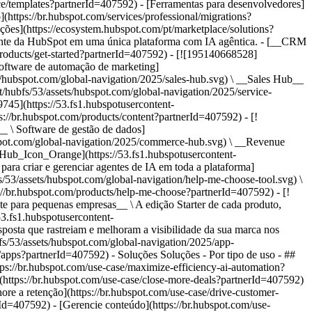
ce/templates?partnerId=407592) - [Ferramentas para desenvolvedores]
(https://br.hubspot.com/services/professional/migrations?
ções](https://ecosystem.hubspot.com/pt/marketplace/solutions?
bspot.com/global-navigation/2025/Enterprise.webp?width=1035&height=450&name=Enterprise.webp) ### Para grandes empresas A Plataforma de Clientes Enterprise integrada da HubSpot é poderosa e fácil de usar. [Saiba mais sobre a Plataforma de Clientes Enterprise da HubSpot](https://br.hubspot.com/products/crm/enterprise?partnerId=407592) - Por que a HubSpot? - ## Por que a HubSpot? - ![195309752643](https://53.fs1.hubspotusercontent-na1.net/hub/53/hubfs/assets/hubspot.com/global-navigation/2025/Why%20Choose%20HubSpot.webp?width=1035&height=450&name=Why%20Choose%20HubSpot.webp) ### Por que escolher a HubSpot? Depois de apenas um ano, os clientes da HubSpot adquirem 129% mais leads, fecham 36% mais negócios e observam uma melhoria de 37% nas taxas de fechamento de tickets. [Saiba mais sobre o que diferencia a solução da HubSpot](https://br.hubspot.com/why-choose-hubspot?partnerId=407592) - ![195303448595](https://53.fs1.hubspotusercontent-na1.net/hub/53/hubfs/assets/hubspot.com/global-navigation/2025/Case%20Studies.webp?width=1035&height=450&name=Case%20Studies.webp) ### Estudos de caso Conheça empresas como a sua em todo o mundo que usam a HubSpot para unir suas equipes, capacitar seus negócios e crescer melhor. [Veja todos os estudos de caso](https://br.hubspot.com/case-studies?partnerId=407592) - ![191228329371](https://53.fs1.hubspotusercontent-na1.net/hub/53/hubfs/spotlight_resized_518x225.png?width=518&height=225&name=spotlight_resized_518x225.png) ### Spotlight: atualizações de produtos Saiba mais sobre os lançamentos e anúncios de produtos da HubSpot nesta vitrine semestral de produtos. [Veja as atualizações de nossos produtos](https://br.hubspot.com/spotlight?partnerId=407592) - [Preços](https://br.hubspot.com/pricing/suite/starter?partnerId=407592) - Recursos Recursos - ## Link em destaque - [Spotlight: atualizações de produtos](https://br.hubspot.com/spotlight?partnerId=407592) - [Novidades na HubSpot](https://br.hubspot.com/new?partnerId=407592) - [Por que escolher a HubSpot?](https://br.hubspot.com/why-choose-hubspot?partnerId=407592) - [Sustentabilidade \ EN](https://www.hubspot.com/sustainability?partnerId=407592) - ## Comunidade e eventos - [Evento UNBOUND](https://unbound.hubspot.com/) - [Webinares](https://br.hubspot.com/resources/webinar#resource-library-page-headers) - [Comunidade HubSpot](https://community.hubspot.com/) - [Grupos de Usuários da HubSpot \ EN](https://www.hubspot.com/hubspot-user-groups?partnerId=407592) - ## Parceiros - [Programa de Parceiros de Soluções](https://br.hubspot.com/partners/solutions?partnerId=407592) - [Programa de Parceiros Afiliados](https://br.hubspot.com/partners/affiliates?partnerId=407592) - ## Educação - [O Manual do Loop Marketing](https://br.hubspot.com/loop-marketing?partnerId=407592) - [O que é inbound marketing?](https://br.hubspot.com/inbound-marketing?partnerId=407592) - [Blogs da HubSpot](https://br.hubspot.com/blog?partnerId=407592) - [Cursos e certificações gratuitos](https://academy.hubspot.com/pt/?partnerId=407592) - [E-books, guias e muito mais](https://br.hubspot.com/resources?partnerId=407592) - [Central de Conhecimento da HubSpot](https://knowledge.hubspot.com/pt?partnerId=407592) - ## Ferramentas - [Templates para sites](https://ecosystem.hubspot.com/pt/marketplace/templates?partnerId=407592) - [Ferrame