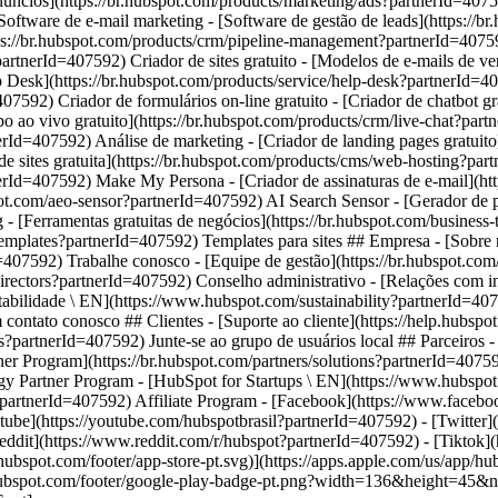
- [Facebook](https://www.faceb
ube](https://youtube.com/hubspotbrasil?partnerId=407592) - [Twitter](
ddit](https://www.reddit.com/r/hubspot?partnerId=407592) - [Tiktok]
s/hubspot.com/footer/app-store-pt.svg)](https://apps.apple.com/us/app
ts/hubspot.com/footer/google-play-badge-pt.png?width=136&height=45&