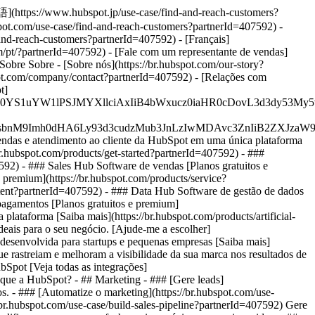
本語](https://www.hubspot.jp/use-case/find-and-reach-customers?
pot.com/use-case/find-and-reach-customers?partnerId=407592) -
and-reach-customers?partnerId=407592) - [Français]
om/pt/?partnerId=407592) - [Fale com um representante de vendas]
Sobre Sobre - [Sobre nós](https://br.hubspot.com/our-story?
pot.com/company/contact?partnerId=407592) - [Relações com
t]
JfMSIgZGF0YS1uYW1lPSJMYXllciAxIiB4bWxucz0iaHR0cDo
fMSIgeG1sbnM9Imh0dHA6Ly93d3cudzMub3JnLzIwMDAvc3Zn
vendas e atendimento ao cliente da HubSpot em uma única plataforma
r.hubspot.com/products/get-started?partnerId=407592)
- ###
92) - ### Sales Hub Software de vendas [Planos gratuitos e
 premium](https://br.hubspot.com/products/service?
ntent?partnerId=407592) - ### Data Hub Software de gestão de dados
pagamentos [Planos gratuitos e premium]
plataforma [Saiba mais](https://br.hubspot.com/products/artificial-
deais para o seu negócio. [Ajude-me a escolher]
 desenvolvida para startups e pequenas empresas [Saiba mais]
e rastreiam e melhoram a visibilidade da sua marca nos resultados de
bSpot [Veja todas as integrações]
or que a HubSpot?
- ## Marketing - ### [Gere leads]
s. - ### [Automatize o marketing](https://br.hubspot.com/use-
br.hubspot.com/use-case/build-sales-pipeline?partnerId=407592) Gere