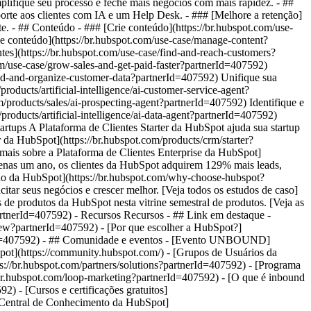
plifique seu processo e feche mais negócios com mais rapidez. - ##
orte aos clientes com IA e um Help Desk. - ### [Melhore a retenção]
te. - ## Conteúdo - ### [Crie conteúdo](https://br.hubspot.com/use-
ie conteúdo](https://br.hubspot.com/use-case/manage-content?
ntes](https://br.hubspot.com/use-case/find-and-reach-customers?
m/use-case/grow-sales-and-get-paid-faster?partnerId=407592)
tand-and-organize-customer-data?partnerId=407592) Unifique sua
products/artificial-intelligence/ai-customer-service-agent?
/products/sales/ai-prospecting-agent?partnerId=407592) Identifique e
products/artificial-intelligence/ai-data-agent?partnerId=407592)
rtups A Plataforma de Clientes Starter da HubSpot ajuda sua startup
r da HubSpot](https://br.hubspot.com/products/crm/starter?
 mais sobre a Plataforma de Clientes Enterprise da HubSpot]
penas um ano, os clientes da HubSpot adquirem 129% mais leads,
ção da HubSpot](https://br.hubspot.com/why-choose-hubspot?
ar seus negócios e crescer melhor. [Veja todos os estudos de caso]
 de produtos da HubSpot nesta vitrine semestral de produtos. [Veja as
?partnerId=407592) - Recursos Recursos - ## Link em destaque -
/new?partnerId=407592) - [Por que escolher a HubSpot?]
nerId=407592) - ## Comunidade e eventos - [Evento UNBOUND]
pot](https://community.hubspot.com/) - [Grupos de Usuários da
://br.hubspot.com/partners/solutions?partnerId=407592) - [Programa
//br.hubspot.com/loop-marketing?partnerId=407592) - [O que é inbound
) - [Cursos e certificações gratuitos]
 [Central de Conhecimento da HubSpot]