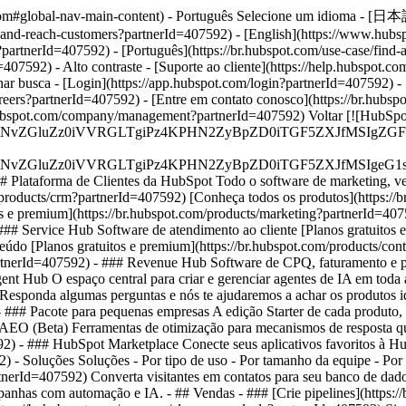
ot.com#global-nav-main-content) - Português Selecione um idioma - [日
-and-reach-customers?partnerId=407592) - [English](https://www.hubs
partnerId=407592) - [Português](https://br.hubspot.com/use-case/find-
407592) - Alto contraste - [Suporte ao cliente](https://help.hubspot.c
har busca - [Login](https://app.hubspot.com/login?partnerId=407592) - 
reers?partnerId=407592) - [Entre em contato conosco](https://br.hubs
/br.hubspot.com/company/management?partnerId=407592) Voltar [![HubSpo
S4wIiBlbmNvZGluZz0iVVRGLTgiPz4KPHN2ZyBpZD0iTGF5ZX
S4wIiBlbmNvZGluZz0iVVRGLTgiPz4KPHN2ZyBpZD0iTGF5ZXJ
## Plataforma de Clientes da HubSpot Todo o software de marketing, 
products/crm?partnerId=407592) [Conheça todos os produtos](https://b
 e premium](https://br.hubspot.com/products/marketing?partnerId=4075
## Service Hub Software de atendimento ao cliente [Planos gratuitos e
údo [Planos gratuitos e premium](https://br.hubspot.com/products/co
partnerId=407592) - ### Revenue Hub Software de CPQ, faturamento e 
t Hub O espaço central para criar e gerenciar agentes de IA em toda a 
 Responda algumas perguntas e nós te ajudaremos a achar os produtos i
- ### Pacote para pequenas empresas A edição Starter de cada produto,
# AEO (Beta) Ferramentas de otimização para mecanismos de resposta qu
92) - ### HubSpot Marketplace Conecte seus aplicativos favoritos à Hu
2) - Soluções Soluções - Por tipo de uso - Por tamanho da equipe - P
rtnerId=407592) Converta visitantes em contatos para seu banco de dado
nhas com automação e IA. - ## Vendas - ### [Crie pipelines](https://