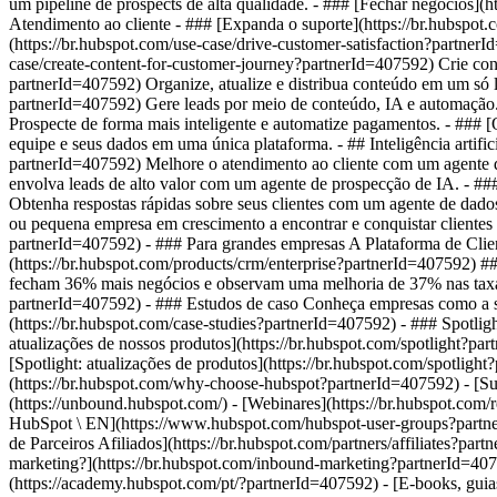
um pipeline de prospects de alta qualidade. - ### [Fechar negócios](
Atendimento ao cliente - ### [Expanda o suporte](https://br.hubspot
(https://br.hubspot.com/use-case/drive-customer-satisfaction?partnerI
case/create-content-for-customer-journey?partnerId=407592) Crie con
partnerId=407592) Organize, atualize e distribua conteúdo em um só l
partnerId=407592) Gere leads por meio de conteúdo, IA e automação.
Prospecte de forma mais inteligente e automatize pagamentos. - ### 
equipe e seus dados em uma única plataforma. - ## Inteligência artifici
partnerId=407592) Melhore o atendimento ao cliente com um agente de
envolva leads de alto valor com um agente de prospecção de IA. - ### 
Obtenha respostas rápidas sobre seus clientes com um agente de dado
ou pequena empresa em crescimento a encontrar e conquistar clientes d
partnerId=407592) - ### Para grandes empresas A Plataforma de Client
(https://br.hubspot.com/products/crm/enterprise?partnerId=407592) 
fecham 36% mais negócios e observam uma melhoria de 37% nas taxas 
partnerId=407592) - ### Estudos de caso Conheça empresas como a su
(https://br.hubspot.com/case-studies?partnerId=407592) - ### Spotligh
atualizações de nossos produtos](https://br.hubspot.com/spotlight?par
[Spotlight: atualizações de produtos](https://br.hubspot.com/spotli
(https://br.hubspot.com/why-choose-hubspot?partnerId=407592) - [
(https://unbound.hubspot.com/) - [Webinares](https://br.hubspot.com
HubSpot \ EN](https://www.hubspot.com/hubspot-user-groups?partnerI
de Parceiros Afiliados](https://br.hubspot.com/partners/affiliates?
marketing?](https://br.hubspot.com/inbound-marketing?partnerId=4075
(https://academy.hubspot.com/pt/?partnerId=407592) - [E-books, gui