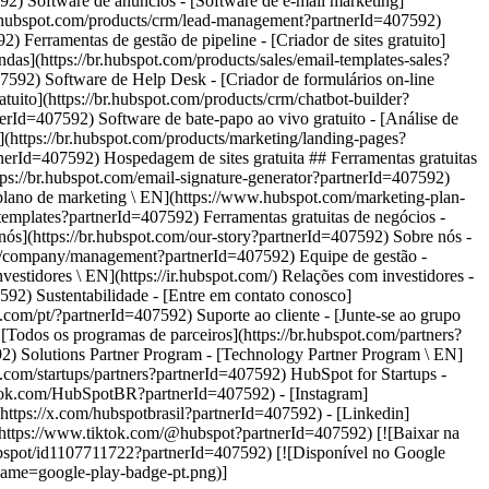
ook.com/HubSpotBR?partnerId=407592) - [Instagram]
https://x.com/hubspotbrasil?partnerId=407592) - [Linkedin]
(https://www.tiktok.com/@hubspot?partnerId=407592) [![Baixar na
/hubspot/id1107711722?partnerId=407592) [![Disponível no Google
name=google-play-badge-pt.png)]