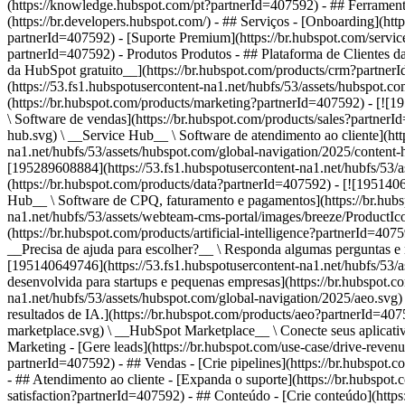
(https://knowledge.hubspot.com/pt?partnerId=407592) - ## Ferramenta
(https://br.developers.hubspot.com/) - ## Serviços - [Onboarding](htt
partnerId=407592) - [Suporte Premium](https://br.hubspot.com/servic
partnerId=407592)
- Produtos Produtos - ## Plataforma de Clientes da HubSpot Todo o software de marketing, vendas e atendimento ao cliente da HubSpot em uma única plataforma com IA agêntica. - [__CRM da HubSpot gratuito__](https://br.hubspot.com/products/crm?partnerId=407592) - [__Conheça todos os produtos__](https://br.hubspot.com/products/get-started?partnerId=407592) - [![195140668528](https://53.fs1.hubspotusercontent-na1.net/hubfs/53/assets/hubspot.com/global-navigation/2025/marketing-hub.svg) \ __Marketing Hub__ \ Software de automação de marketing](https://br.hubspot.com/products/marketing?partnerId=407592) - [![195146645596](https://53.fs1.hubspotusercontent-na1.net/hubfs/53/assets/hubspot.com/global-navigation/2025/sales-hub.svg) \ __Sales Hub__ \ Software de vendas](https://br.hubspot.com/products/sales?partnerId=407592) - [![195140668527](https://53.fs1.hubspotusercontent-na1.net/hubfs/53/assets/hubspot.com/global-navigation/2025/service-hub.svg) \ __Service Hub__ \ Software de atendimento ao cliente](https://br.hubspot.com/products/service?partnerId=407592) - [![195140649745](https://53.fs1.hubspotusercontent-na1.net/hubfs/53/assets/hubspot.com/global-navigation/2025/content-hub.svg) \ __Content Hub__ \ Software de marketing de conteúdo](https://br.hubspot.com/products/content?partnerId=407592) - [![195289608884](https://53.fs1.hubspotusercontent-na1.net/hubfs/53/assets/hubspot.com/global-navigation/2025/data-hub.svg) \ __Data Hub__ \ Software de gestão de dados](https://br.hubspot.com/products/data?partnerId=407592) - [![195140609672](https://53.fs1.hubspotusercontent-na1.net/hubfs/53/assets/hubspot.com/global-navigation/2025/commerce-hub.svg) \ __Revenue Hub__ \ Software de CPQ, faturamento e pagamentos](https://br.hubspot.com/products/revenue?partnerId=407592) - [![ProductIcons_AgentHub_Icon_Orange](https://53.fs1.hubspotusercontent-na1.net/hubfs/53/assets/webteam-cms-portal/images/breeze/ProductIcons_AgentHub_Icon_Orange.svg) \ __Agent Hub__ \ O espaço central para criar e gerenciar agentes de IA em toda a plataforma](https://br.hubspot.com/products/artificial-intelligence?partnerId=407592) - [![188619147390](https://53.fs1.hubspotusercontent-na1.net/hubfs/53/assets/hubspot.com/global-navigation/help-me-choose-tool.svg) \ __Precisa de ajuda para escolher?__ \ Responda algumas perguntas e nós te ajudaremos a achar os produtos ideais para o seu negócio.](https