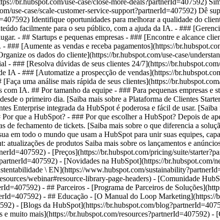
https://br.hubspot.com/use-case/close-more-deals?partnerId=407592) Sim
.com/use-case/scale-customer-service-support?partnerId=407592) Dê sup
d=407592) Identifique oportunidades para melhorar a qualidade do clien
teúdo facilmente para o seu público, com a ajuda da IA. - ### [Gerenc
ugar. - ## Startups e pequenas empresas - ### [Encontre e alcance clie
 - ### [Aumente as vendas e receba pagamentos](https://br.hubspot.co
[Organize os dados do cliente](https://br.hubspot.com/use-case/unders
al - ### [Resolva dúvidas de seus clientes 24/7](https://br.hubspot.com/
 IA - ### [Automatize a prospecção de vendas](https://br.hubspot.com
[Faça uma análise mais rápida de seus clientes](https://br.hubspot.com/
s com IA. ## Por tamanho da equipe - ### Para pequenas empresas e sta
esde o primeiro dia. [Saiba mais sobre a Plataforma de Clientes Starte
es Enterprise integrada da HubSpot é poderosa e fácil de usar. [Saiba
## Por que a HubSpot? - ### Por que escolher a HubSpot? Depois de a
de fechamento de tickets. [Saiba mais sobre o que diferencia a solu
a em todo o mundo que usam a HubSpot para unir suas equipes, capacit
t: atualizações de produtos Saiba mais sobre os lançamentos e anúncios
tnerId=407592) - [Preços](https://br.hubspot.com/pricing/suite/starter
ght?partnerId=407592) - [Novidades na HubSpot](https://br.hubspot.com
Sustentabilidade \ EN](https://www.hubspot.com/sustainability?part
/resources/webinar#resource-library-page-headers) - [Comunidade HubS
d=407592) - ## Parceiros - [Programa de Parceiros de Soluções](https
partnerId=407592) - ## Educação - [O Manual do Loop Marketing](https:
92) - [Blogs da HubSpot](https://br.hubspot.com/blog?partnerId=407592
as e muito mais](https://br.hubspot.com/resources?partnerId=407592) -