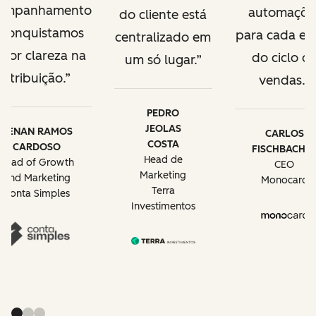
ompanhamento
automaçõe
do cliente está
 conquistamos
para cada et
centralizado em
ior clareza na
do ciclo d
um só lugar.
atribuição.
vendas.
PEDRO
JEOLAS
RENAN RAMOS
CARLOS
COSTA
CARDOSO
FISCHBACHE
Head de
Head of Growth
CEO
Marketing
and Marketing
Monocard
Terra
Conta Simples
Investimentos