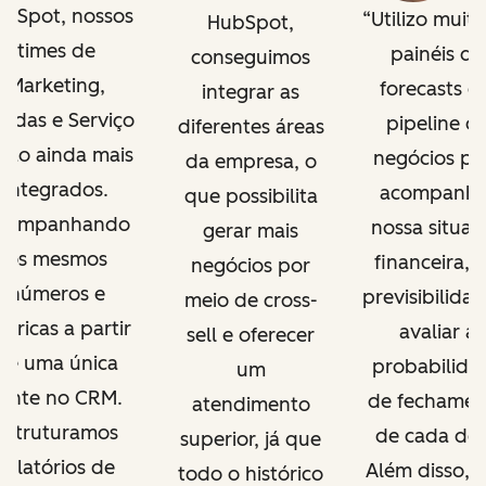
bSpot, nossos
Utilizo muito
HubSpot,
times de
painéis de
conseguimos
Marketing,
forecasts e
integrar as
ndas e Serviço
pipeline d
diferentes áreas
tão ainda mais
negócios pa
da empresa, o
integrados.
acompanha
que possibilita
companhando
nossa situaç
gerar mais
os mesmos
financeira, t
negócios por
números e
previsibilidad
meio de cross-
tricas a partir
avaliar a
sell e oferecer
de uma única
probabilida
um
fonte no CRM.
de fechamen
atendimento
Estruturamos
de cada dea
superior, já que
relatórios de
Além disso, c
todo o histórico