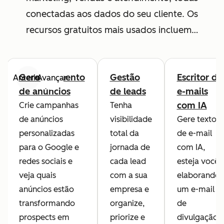
conectadas aos dados do seu cliente. Os
recursos gratuitos mais usados incluem…
Gerenciamento
Gestão
Escritor de
Anterior
Avançar
de anúncios
de leads
e-mails
com IA
Crie campanhas
Tenha
de anúncios
visibilidade
Gere textos
personalizadas
total da
de e-mail
para o Google e
jornada de
com IA,
redes sociais e
cada lead
esteja você
veja quais
com a sua
elaborando
anúncios estão
empresa e
um e-mail
transformando
organize,
de
prospects em
priorize e
divulgação