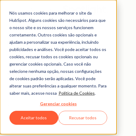
Abrir menu
Nós usamos cookies para melhorar o site da
HubSpot. Alguns cookies são necessários para que
o nosso site e os nossos serviços funcionem
corretamente. Outros cookies são opcionais e
ajudam a personalizar sua experiência, incluindo
publicidades e análises. Você pode aceitar todos os
© 2026 HubSpot, Inc.
cookies, recusar todos os cookies opcionais ou
gerenciar cookies opcionais. Caso você não
Informações legais
Política de privacidade
Segurança
Acessibilidade do site
selecione nenhuma opção, nossas configurações
de cookies padrão serão aplicadas. Você pode
alterar suas preferências a qualquer momento. Para
Empresa
Cliente
saber mais, acesse nossa
Política de Cookies
.
Sobre nós
Suporte ao cliente
Gerenciar cookies
Vagas
Equipe de gestão
Contato
Aceitar todos
Recusar todos