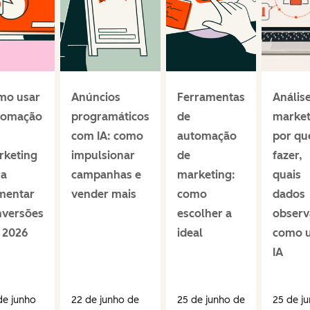
mo usar
Anúncios
Ferramentas
Anális
tomação
programáticos
de
market
com IA: como
automação
por qu
rketing
impulsionar
de
fazer,
ra
campanhas e
marketing:
quais
mentar
vender mais
como
dados
nversões
escolher a
observ
 2026
ideal
como u
IA
de junho
22 de junho de
25 de junho de
25 de j