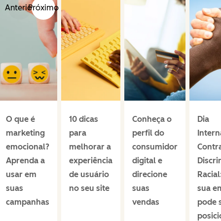
Anterior
Próximo
O que é
10 dicas
Conheça o
Dia
marketing
para
perfil do
Intern
emocional?
melhorar a
consumidor
Contr
Aprenda a
experiência
digital e
Discr
usar em
de usuário
direcione
Racia
suas
no seu site
suas
sua e
campanhas
vendas
pode 
posici