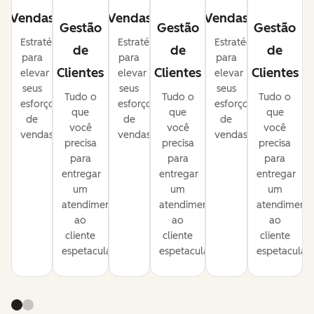
Vendas
Vendas
Vendas
Gestão
Gestão
Gestão
Estratégias
Estratégias
Estratégias
de
de
de
para
para
para
Clientes
Clientes
Clientes
elevar
elevar
elevar
seus
seus
seus
Tudo o
Tudo o
Tudo o
esforços
esforços
esforços
que
que
que
de
de
de
você
você
você
vendas.
vendas.
vendas.
precisa
precisa
precisa
para
para
para
entregar
entregar
entregar
um
um
um
atendimento
atendimento
atendiment
ao
ao
ao
cliente
cliente
cliente
espetacular.
espetacular.
espetacular.