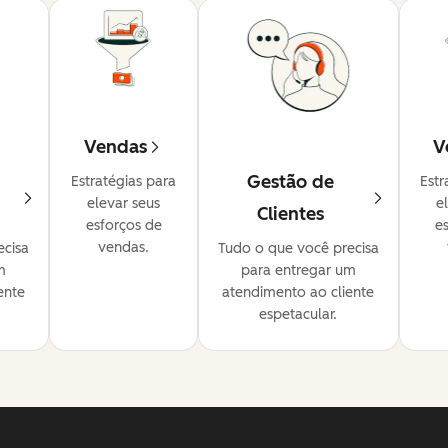
Vendas
V
Gestão de
Estratégias para
Estr
elevar seus
e
Clientes
esforços de
e
vendas.
ecisa
Tudo o que você precisa
m
para entregar um
ente
atendimento ao cliente
espetacular.