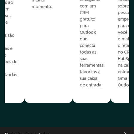
melhor
ects ao
com um
sobre a
momento.
te em
CRM
pessoas
 real,
gratuito
empres
mine
para
para q
Outlook
você en
sas são
que
e-mails
s
conecta
diretam
idas e
todas as
no CRM
ure
suas
HubSpot
cações de
ferramentas
na caixa
favoritas à
entrada
nalizadas
sua caixa
Gmail o
sua
de entrada.
Outlook
e.