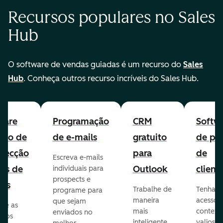
Recursos populares no Sales
Hub
O software de vendas guiadas é um recurso do
Sales
Hub
. Conheça outros recurso incríveis do Sales Hub.
ware
Programação
CRM
Softw
uito de
de e-mails
gratuito
de per
pecção
para
de
Escreva e-mails
ads de
Outlook
client
individuais para
prospects e
as
Trabalhe de
Tenha
programe para
maneira
acesso 
que sejam
ore as
mais
context
enviados no
s dos
inteligente
valioso