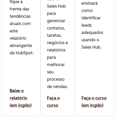
fique à
ensinará
Sales Hub
frente das
como
para
tendências
identificar
gerenciar
atuais com
leads
contatos,
este
adequados
tarefas,
relatório
usando o
negócios e
abrangente
Sales Hub.
relatórios
da HubSpot.
para
melhorar
seu
processo
de vendas.
Baixe o
relatório
Faça o
Faça o curso
(em inglês)
curso
(em inglês)