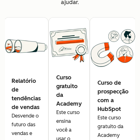
ajudar.
Curso
Relatório
Curso de
gratuito
de
prospecção
da
tendências
com a
Academy
de vendas
HubSpot
Este curso
Desvende o
Este curso
ensina
futuro das
gratuito da
você a
vendas e
Academy
usar o