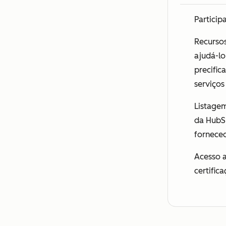
Particip
Recurso
ajudá-lo
precific
serviços
Listagem
da HubS
fornece
Acesso a
certific