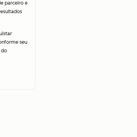
e parceiro e
resultados
istar
conforme seu
 do