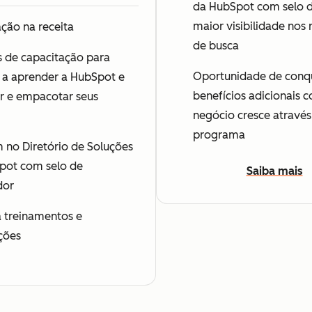
da HubSpot com selo d
maior visibilidade nos 
ação na receita
de busca
s de capacitação para
Oportunidade de conqu
 a aprender a HubSpot e
benefícios adicionais 
ar e empacotar seus
negócio cresce através
programa
 no Diretório de Soluções
pot com selo de
Saiba mais
dor
 treinamentos e
ações