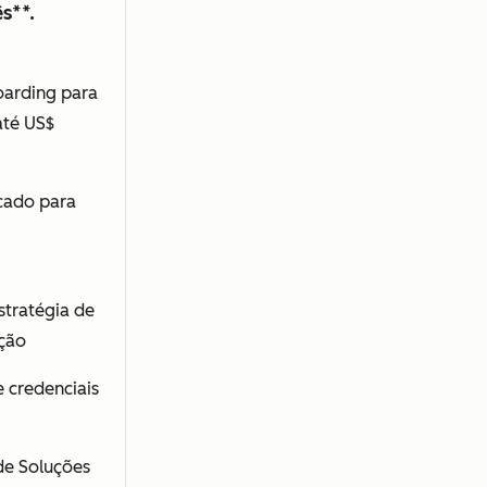
s**.
oarding para
 até US$
cado para
stratégia de
ção
e credenciais
de Soluções