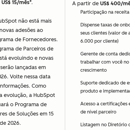
e
US$ 15/mês
*.
A partir de
US$ 400/mê
Participação na receita
Disponível
bSpot não está mais
Dispense taxas de onb
 novas adesões ao
seus clientes (valor de
grama de Fornecedores.
6.000 por cliente)
grama de Parceiros de
Gerente de conta dedi
stá evoluindo e novas
trabalhar com você no
serão lançadas em
crescimento
026. Volte nessa data
Suporte dedicado de e
 informações. Como
produto e implementa
a evolução, a HubSpot
Acesso a certificações 
uará o Programa de
de nível parceiro
res de Soluções em 15
de 2026.
Listagem no Diretório 