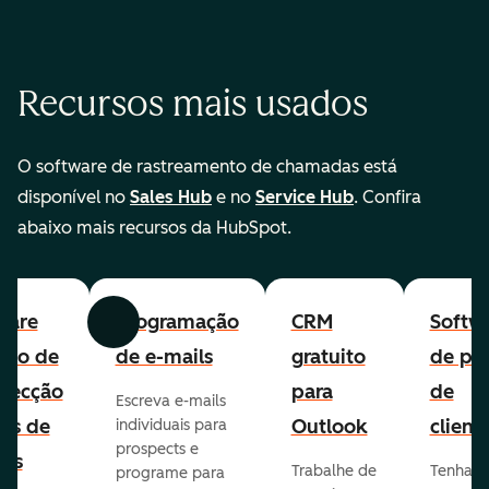
Recursos mais usados
O software de rastreamento de chamadas está
disponível no
Sales Hub
e no
Service Hub
. Confira
abaixo mais recursos da HubSpot.
ware
Programação
CRM
Softw
Anterior
Avançar
uito de
de e-mails
gratuito
de per
pecção
para
de
Escreva e-mails
ads de
Outlook
client
individuais para
prospects e
as
Trabalhe de
Tenha
programe para