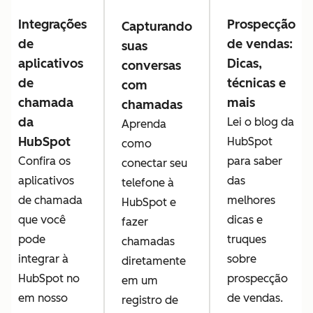
Integrações
Prospecção
Capturando
de
de vendas:
suas
aplicativos
Dicas,
conversas
de
técnicas e
com
chamada
mais
chamadas
da
Lei o blog da
Aprenda
HubSpot
HubSpot
como
Confira os
para saber
conectar seu
aplicativos
das
telefone à
de chamada
melhores
HubSpot e
que você
dicas e
fazer
pode
truques
chamadas
integrar à
sobre
diretamente
HubSpot no
prospecção
em um
em nosso
de vendas.
registro de