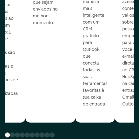
maneira
acesso 
que sejam
ore as
mais
context
enviados no
s dos
inteligente
valioso
melhor
ects ao
com um
sobre a
momento.
te em
CRM
pessoas
 real,
gratuito
empres
mine
para
para q
Outlook
você en
sas são
que
e-mails
s
conecta
diretam
idas e
todas as
no CRM
ure
suas
HubSpot
cações de
ferramentas
na caixa
favoritas à
entrada
nalizadas
sua caixa
Gmail o
sua
de entrada.
Outlook
e.