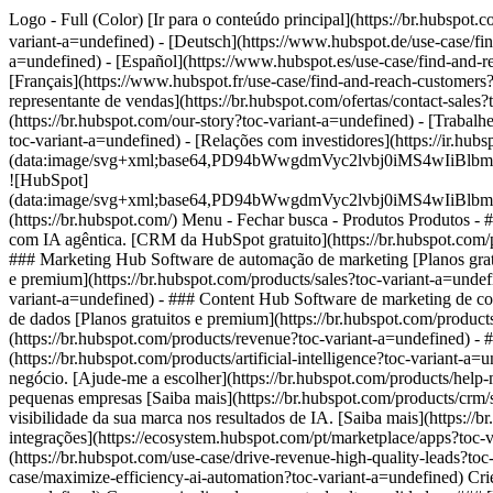
Logo - Full (Color) [Ir para o conteúdo principal](https://br.hubsp
variant-a=undefined) - [Deutsch](https://www.hubspot.de/use-case/fi
a=undefined) - [Español](https://www.hubspot.es/use-case/find-and-re
[Français](https://www.hubspot.fr/use-case/find-and-reach-customers?t
representante de vendas](https://br.hubspot.com/ofertas/contact-sales
(https://br.hubspot.com/our-story?toc-variant-a=undefined) - [Traba
toc-variant-a=undefined) - [Relações com investidores](https://ir.hu
(data:image/svg+xml;base64,PD94bWwgdmVyc2lvbj0iM
![HubSpot]
(data:image/svg+xml;base64,PD94bWwgdmVyc2lvbj0iM
(https://br.hubspot.com/) Menu - Fechar busca
- Produtos Produtos - 
com IA agêntica. [CRM da HubSpot gratuito](https://br.hubspot.com/p
### Marketing Hub Software de automação de marketing [Planos gratu
e premium](https://br.hubspot.com/products/sales?toc-variant-a=undef
variant-a=undefined) - ### Content Hub Software de marketing de con
de dados [Planos gratuitos e premium](https://br.hubspot.com/produ
(https://br.hubspot.com/products/revenue?toc-variant-a=undefined) - 
(https://br.hubspot.com/products/artificial-intelligence?toc-variant-
negócio. [Ajude-me a escolher](https://br.hubspot.com/products/hel
pequenas empresas [Saiba mais](https://br.hubspot.com/products/crm/
visibilidade da sua marca nos resultados de IA. [Saiba mais](https:/
integrações](https://ecosystem.hubspot.com/pt/marketplace/apps?toc-
(https://br.hubspot.com/use-case/drive-revenue-high-quality-leads?to
case/maximize-efficiency-ai-automation?toc-variant-a=undefined) Crie