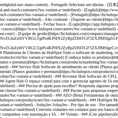
ot.com#global-nav-main-content) - Português Selecione um idioma - [日
nd-and-reach-customers?toc-variant-a=undefined) - [English](https://w
ach-customers?toc-variant-a=undefined) - [Português](https://br.hubsp
oc-variant-a=undefined) - Alto contraste - [Suporte ao cliente](https:
?toc-variant-a=undefined)
- Fechar busca - [Login](https://app.hubspot.
lhe conosco](https://www.hubspot.com/careers?toc-variant-a=undefined) 
bspot.com/) - [Equipe de gestão](https://br.hubspot.com/company/manag
S4wIiBlbmNvZGluZz0iVVRGLTgiPz4KPHN2ZyBpZD0iTGF5ZX
S4wIiBlbmNvZGluZz0iVVRGLTgiPz4KPHN2ZyBpZD0iTGF5ZXJ
## Plataforma de Clientes da HubSpot Todo o software de marketing, 
roducts/crm?toc-variant-a=undefined) [Conheça todos os produtos](http
itos e premium](https://br.hubspot.com/products/marketing?toc-varian
ined) - ### Service Hub Software de atendimento ao cliente [Planos gra
teúdo [Planos gratuitos e premium](https://br.hubspot.com/products/c
cts/data?toc-variant-a=undefined) - ### Revenue Hub Software de CPQ,
### Agent Hub O espaço central para criar e gerenciar agentes de IA em
a=undefined) - ### Precisa de ajuda para escolher? Responda algumas perg
p-me-choose?toc-variant-a=undefined)
- ### Pacote para pequenas empres
starter?toc-variant-a=undefined) - ### AEO (Beta) Ferramentas de oti
/br.hubspot.com/products/aeo?toc-variant-a=undefined) - ### HubSpot Ma
variant-a=undefined) - Soluções Soluções - Por tipo de uso - Por tama
c-variant-a=undefined) Converta visitantes em contatos para seu banco d
 campanhas com automação e IA. - ## Vendas - ### [Crie pipelines](http