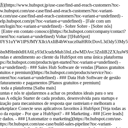
本語](https://www.hubspot.jp/use-case/find-and-reach-customers?toc-
ww.hubspot.com/use-case/find-and-reach-customers?toc-variant-
ot.com/use-case/find-and-reach-customers?toc-variant-a=undefined) -
//help.hubspot.com/pt/?toc-variant-a=undefined) - [Fale com um
com/login?toc-variant-a=undefined) - Sobre Sobre - [Sobre nós]
- [Entre em contato conosco](https://br.hubspot.com/company/contact?
ement?toc-variant-a=undefined) Voltar [![HubSpot]
JfMSIgZGF0YS1uYW1lPSJMYXllciAxIiB4bWxucz0iaHR0cDo
fMSIgeG1sbnM9Imh0dHA6Ly93d3cudzMub3JnLzIwMDAvc3Zn
vendas e atendimento ao cliente da HubSpot em uma única plataforma
s://br.hubspot.com/products/get-started?toc-variant-a=undefined)
-
t-a=undefined) - ### Sales Hub Software de vendas [Planos gratuitos
tuitos e premium](https://br.hubspot.com/products/service?toc-
ontent?toc-variant-a=undefined) - ### Data Hub Software de gestão
 faturamento e pagamentos [Planos gratuitos e premium]
 toda a plataforma [Saiba mais]
untas e nós te ajudaremos a achar os produtos ideais para o seu
as A edição Starter de cada produto, desenvolvida para startups e
mização para mecanismos de resposta que rastreiam e melhoram a
rketplace Conecte seus aplicativos favoritos à HubSpot [Veja todas as
nho da equipe - Por que a HubSpot?
- ## Marketing - ### [Gere leads]
e dados. - ### [Automatize o marketing](https://br.hubspot.com/use-
s://br.hubspot.com/use-case/build-sales-pipeline?toc-variant-