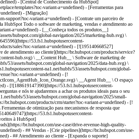
undefined) - [Central de Conhecimento da HubSpot]
etplace/templates?toc-variant-a=undefined) - [Ferramentas para
=undefined) - [Migração]
ium-support?toc-variant-a=undefined) - [Contrate um parceiro de
undefined) - [Fechar negócios](https://br.hubspot.com/use-case/close-more-deals?toc-variant-a=undefined) - ## Atendimento ao cliente - [Expanda o suporte](https://br.hubspot.com/use-case/scale-customer-service-support?toc-variant-a=undefined) - [Melhore a retenção](https://br.hubspot.com/use-case/drive-customer-satisfaction?toc-variant-a=undefined) - ## Conteúdo - [Crie conteúdo](https://br.hubspot.com/use-case/create-content-for-customer-journey?toc-variant-a=undefined) - [Gerencie conteúdo](https://br.hubspot.com/use-case/manage-content?toc-variant-a=undefined) - ## Startups e pequenas empresas - [Encontre e alcance clientes](https://br.hubspot.com/use-case/find-and-reach-customers?toc-variant-a=undefined) - [Aumente as vendas e receba pagamentos](https://br.hubspot.com/use-case/grow-sales-and-get-paid-faster?toc-variant-a=undefined) - [Organize os dados do cliente](https://br.hubspot.com/use-case/understand-and-organize-customer-data?toc-variant-a=undefined) - ## Inteligência artificial - [Resolva dúvidas de seus clientes 24/7](https://br.hubspot.com/products/artificial-intelligence/ai-customer-service-agent?toc-variant-a=undefined) - [Automatize a prospecção de vendas](https://br.hubspot.com/products/sales/ai-prospecting-agent?toc-variant-a=undefined) - [Faça uma análise mais rápida de seus clientes](https://br.hubspot.com/products/artificial-intelligence/ai-data-agent?toc-variant-a=undefined) - Por tamanho da equipe - ## Por tamanho da equipe - ![195309752641](https://53.fs1.hubspotusercontent-na1.net/hub/53/hubfs/assets/hubspot.com/global-navigation/2025/Small%20Businesses%20%26%20Start%20ups.webp?width=1035&height=450&name=Small%20Businesses%20%26%20Start%20ups.webp) ### Para pequenas empresas e startups A Plataforma de Clientes Starter da HubSpot ajuda sua startup ou pequena empresa em crescimento a encontrar e conquistar clientes desde o primeiro dia. [Saiba mais sobre a Plataforma de Clientes Starter da HubSpot](https://br.hubspot.com/products/crm/starter?toc-variant-a=undefined) - ![195309752642](https://53.fs1.hubspotusercontent-na1.net/hub/53/hubfs/assets/hubspot.com/global-navigation/2025/Enterprise.webp?width=1035&height=450&name=Enterprise.webp) ### Para grandes empresas A Plataforma de Clientes Enterprise integrada da HubSpot é poderosa e fácil de usar. [Saiba mais sobre a Plataforma de Clientes Enterprise da HubSpot](https://br.hubspot.com/products/crm/enterprise?toc-variant-a=undefined) - Por que a HubSpot? - ## Por que a HubSpot? - ![195309752643](https://53.fs1.hubspotusercontent-na1.net/hub/53/hubfs/assets/hubspot.com/global-navigation/2025/Why%20Choose%20HubSpot.webp?width=1035&height=450&name=Why%20Choose%20HubSpot.webp) ### Por que escolher a HubSpot? Depois de apenas um ano, os clientes da HubSpot adquirem 129% mais leads, fecham 36% mais negócios e observam uma melhoria de 37% nas taxas de fechamento de tickets. [Saiba mais sobre o que diferencia a solução da HubSpot](https://br.hubspot.com/why-choose-hubspot?toc-variant-a=undefined) - ![195303448595](https://53.fs1.hubspotusercontent-na1.net/hub/53/hubfs/assets/hubspot.com/global-navigation/2025/Case%20Studies.webp?width=1035&height=450&name=Case%20Studies.webp) ### Estudos de caso Conheça empresas como a sua em todo o mundo que usam a HubSpot para unir suas equipes, capacitar seus negócios e crescer melhor. [Veja todos os estudos de caso](https://br.hubspot.com/case-studies?toc-variant-a=undefined) - ![191228329371](https://53.fs1.hubspotusercontent-na1.net/hub/53/hubfs/spotlight_resized_518x225.png?width=518&height=225&name=spotlight_resized_518x225.png) ### Spotlight: atualizações de produtos Saiba mais sobre os lançamentos e anúncios de produtos da HubSpot nesta vitrine semestral de produtos. [Veja as atualizações de nossos produtos](https://br.hubspot.com/spotlight?toc-variant-a=undefined) - [Preços](https://br.hubspot.com/pricing/suite/starter?toc-variant-a=undefined) - Recursos Recursos - ## Link em destaque - [Spotlight: atualizações de produtos](https://br.hubspot.com/spotlight?toc-variant-a=undefined) - [Novidades na HubSpot](https://br.hubspot.com/new?toc-variant-a=undefined) - [Por que escolher a HubSpot?](https://br.hubspot.com/why-choose-hubspot?toc-variant-a=undefined) - [Sustentabilidade \ EN](https://www.hubspot.com/sustainability?toc-variant-a=undefined) - ## Comunidade e eventos - [Evento UNBOUND](https://unbound.hubspot.com/) - [Webinares](https://br.hubspot.com/resources/webinar#resource-library-page-headers) - [Comunidade HubSpot](https://community.hubspot.com/) - [Grupos de Usuários da HubSpot \ EN](https://www.hubspot.com/hubspot-user-groups?toc-variant-a=undefined) - ## Parceiros - [Programa de Parceiros de Soluções](https://br.hubspot.com/partners/solutions?toc-variant-a=undefined) - [Programa de Parceiros Afiliados](https://br.hubspot.com/partners/affiliates?toc-variant-a=undefined) - ## Educação - [O Manual do Loop Marketing](https://br.hubspot.com/loop-marketing?toc-variant-a=undefined) - [O que é inbound marketing?](https://br.hubspot.com/inbound-marketing?toc-variant-a=undefined) - [Blogs da HubSpot](https://br.hubspot.com/blog?toc-variant-a=undefined) - [Cursos e certificações gratuitos](https://academy.hubspot.com/pt/?toc-variant-a=undefined) - [E-books, guias e muito mais](https://br.hubspot.