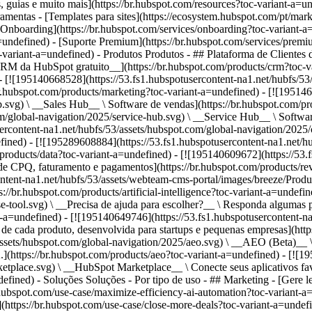
s, guias e muito mais](https://br.hubspot.com/resources?toc-variant-a=
amentas - [Templates para sites](https://ecosystem.hubspot.com/pt/mark
 [Onboarding](https://br.hubspot.com/services/onboarding?toc-variant-a
-a=undefined) - [Suporte Premium](https://br.hubspot.com/services/prem
c-variant-a=undefined)
- Produtos Produtos - ## Plataforma de Clientes da HubSpot Todo o software de marketing, vendas e atendimento ao cliente da HubSpot em uma única plataforma com IA agêntica. - [__CRM da HubSpot gratuito__](https://br.hubspot.com/products/crm?toc-variant-a=undefined) - [__Conheça todos os produtos__](https://br.hubspot.com/products/get-started?toc-variant-a=undefined) - [![195140668528](https://53.fs1.hubspotusercontent-na1.net/hubfs/53/assets/hubspot.com/global-navigation/2025/marketing-hub.svg) \ __Marketing Hub__ \ Software de automação de marketing](https://br.hubspot.com/products/marketing?toc-variant-a=undefined) - [![195146645596](https://53.fs1.hubspotusercontent-na1.net/hubfs/53/assets/hubspot.com/global-navigation/2025/sales-hub.svg) \ __Sales Hub__ \ Software de vendas](https://br.hubspot.com/products/sales?toc-variant-a=undefined) - [![195140668527](https://53.fs1.hubspotusercontent-na1.net/hubfs/53/assets/hubspot.com/global-navigation/2025/service-hub.svg) \ __Service Hub__ \ Software de atendimento ao cliente](https://br.hubspot.com/products/service?toc-variant-a=undefined) - [![195140649745](https://53.fs1.hubspotusercontent-na1.net/hubfs/53/assets/hubspot.com/global-navigation/2025/content-hub.svg) \ __Content Hub__ \ Software de marketing de conteúdo](https://br.hubspot.com/products/content?toc-variant-a=undefined) - [![195289608884](https://53.fs1.hubspotusercontent-na1.net/hubfs/53/assets/hubspot.com/global-navigation/2025/data-hub.svg) \ __Data Hub__ \ Software de gestão de dados](https://br.hubspot.com/products/data?toc-variant-a=undefined) - [![195140609672](https://53.fs1.hubspotusercontent-na1.net/hubfs/53/assets/hubspot.com/global-navigation/2025/commerce-hub.svg) \ __Revenue Hub__ \ Software de CPQ, faturamento e pagamentos](https://br.hubspot.com/products/revenue?toc-variant-a=undefined) - [![ProductIcons_AgentHub_Icon_Orange](https://53.fs1.hubspotusercontent-na1.net/hubfs/53/assets/webteam-cms-portal/images/breeze/ProductIcons_AgentHub_Icon_Orange.svg) \ __Agent Hub__ \ O espaço central para criar e gerenciar agentes de IA em toda a plataforma](https://br.hubspot.com/products/artificial-intelligence?toc-variant-a=undefined) - [![188619147390](https://53.fs1.hubspotusercontent-na1.net/hubfs/53/assets/hubspot.com/global-navigation/help-me-choose-tool.svg) \ __Precisa de ajuda para escolher?__ \ Responda algumas perguntas e nós te ajudaremos a achar os produtos ideais para o seu negócio.](https://br.hubspot.com/products/help-me-choose?toc-variant-a=undefined) - [![195140649746](https://53.fs1.hubspotusercontent-na1.net/hubfs/53/assets/hubspot.com/global-navigation/2025/small-business.svg) \ __Pacote para pequenas empresas__ \ A edição Starter de cada produto, desenvolvida para startups e pequenas empresas](https://br.hubspot.com/products/crm/starter?toc-variant-a=undefined) - [![210646671655](https://53.fs1.hubspotusercontent-na1.net/hubfs/53/assets/hubspot.com/global-navigation/2025/aeo.svg) \ __AEO (Beta)__ \ Ferramentas de otimização para mecanismos de resposta que rastreiam e melhoram a visibilidade da sua marca nos resultados de IA.](https://br.hubspot.com/products/aeo?toc-variant-a=undefined) - [![195140649747](https://53.fs1.hubspotusercontent-na1.net/hubfs/53/assets/hubspot.com/global-navigation/2025/app-marketplace.svg) \ __HubSpot Marketplace__ \ Conecte seus aplicativos favoritos à HubSpot](https://ecosystem.hubspot.com/pt/marketplace/apps?toc-variant-a=undefined) - Soluções Soluções - Por tipo de uso - ## Marketing - [Gere leads](https://br.hubspot.com/use-case/drive-revenue-high-quality-leads?toc-variant-a=undefined) - [Automatize o marketing](https://br.hubspot.com/use-case/maximize-efficiency-ai-automation?toc-variant-a=undefined) - ## Vendas - [Crie pipelines](https://br.hubspot.com/use-case/build-sales-pipeline?toc-variant-a=