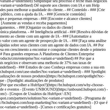
-variant-a=undefined) Simplifique seu processo e feche mais negócios
c-variant-a=undefined) Dê suporte aos clientes com IA e um Help
ades para melhorar a qualidade do cliente. - ## Conteúdo - ### [Crie
u público, com a ajuda da IA. - ### [Gerencie conteúdo]
ups e pequenas empresas - ### [Encontre e alcance clientes]
## [Aumente as vendas e receba pagamentos]
agamentos. - ### [Organize os dados do cliente]
ca plataforma. - ## Inteligência artificial - ### [Resolva dúvidas de
ndimento ao cliente com um agente de IA - ### [Automatize a
lto valor com um agente de prospecção de IA. - ### [Faça uma análise
as rápidas sobre seus clientes com um agente de dados com IA. ## Por
a em crescimento a encontrar e conquistar clientes desde o primeiro
### Para grandes empresas A Plataforma de Clientes Enterprise
roducts/crm/enterprise?toc-variant-a=undefined) ## Por que a
is negócios e observam uma melhoria de 37% nas taxas de
a=undefined) - ### Estudos de caso Conheça empresas como a sua em
r.hubspot.com/case-studies?toc-variant-a=undefined) - ### Spotlight:
ualizações de nossos produtos](https://br.hubspot.com/spotlight?toc-
ue - [Spotlight: atualizações de produtos]
- [Por que escolher a HubSpot?](https://br.hubspot.com/why-choose-
idade e eventos - [Evento UNBOUND](https://unbound.hubspot.com/) -
com/) - [Grupos de Usuários da HubSpot \ EN]
spot.com/partners/solutions?toc-variant-a=undefined) - [Programa de
s://br.hubspot.com/loop-marketing?toc-variant-a=undefined) - [O que é
-variant-a=undefined) - [Cursos e certificações gratuitos]