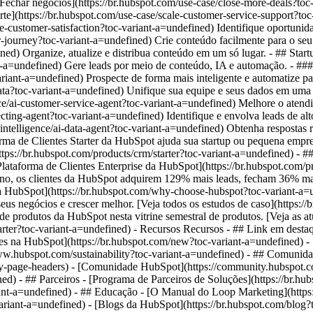
[Fechar negócios](https://br.hubspot.com/use-case/close-more-deals?toc
te](https://br.hubspot.com/use-case/scale-customer-service-support?to
e-customer-satisfaction?toc-variant-a=undefined) Identifique oportunid
r-journey?toc-variant-a=undefined) Crie conteúdo facilmente para o se
ed) Organize, atualize e distribua conteúdo em um só lugar. - ## Start
nt-a=undefined) Gere leads por meio de conteúdo, IA e automação. - #
ariant-a=undefined) Prospecte de forma mais inteligente e automatize p
ta?toc-variant-a=undefined) Unifique sua equipe e seus dados em uma úni
igence/ai-customer-service-agent?toc-variant-a=undefined) Melhore o ate
ecting-agent?toc-variant-a=undefined) Identifique e envolva leads de a
ial-intelligence/ai-data-agent?toc-variant-a=undefined) Obtenha respost
ma de Clientes Starter da HubSpot ajuda sua startup ou pequena empres
ttps://br.hubspot.com/products/crm/starter?toc-variant-a=undefined) - 
 Plataforma de Clientes Enterprise da HubSpot](https://br.hubspot.com/p
no, os clientes da HubSpot adquirem 129% mais leads, fecham 36% ma
o da HubSpot](https://br.hubspot.com/why-choose-hubspot?toc-variant-
s negócios e crescer melhor. [Veja todos os estudos de caso](https://b
e produtos da HubSpot nesta vitrine semestral de produtos. [Veja as at
tarter?toc-variant-a=undefined) - Recursos Recursos - ## Link em destaq
ades na HubSpot](https://br.hubspot.com/new?toc-variant-a=undefined) 
//www.hubspot.com/sustainability?toc-variant-a=undefined) - ## Comun
ary-page-headers) - [Comunidade HubSpot](https://community.hubspot.
) - ## Parceiros - [Programa de Parceiros de Soluções](https://br.hub
variant-a=undefined) - ## Educação - [O Manual do Loop Marketing](http
iant-a=undefined) - [Blogs da HubSpot](https://br.hubspot.com/blog?toc