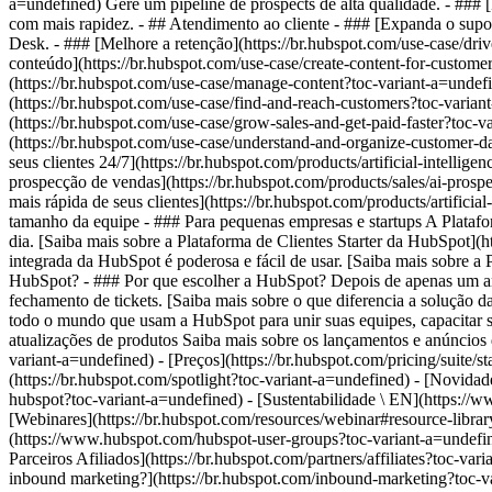
a=undefined) Gere um pipeline de prospects de alta qualidade. - ### 
com mais rapidez. - ## Atendimento ao cliente - ### [Expanda o supor
Desk. - ### [Melhore a retenção](https://br.hubspot.com/use-case/driv
conteúdo](https://br.hubspot.com/use-case/create-content-for-custome
(https://br.hubspot.com/use-case/manage-content?toc-variant-a=undefin
(https://br.hubspot.com/use-case/find-and-reach-customers?toc-varia
(https://br.hubspot.com/use-case/grow-sales-and-get-paid-faster?toc-v
(https://br.hubspot.com/use-case/understand-and-organize-customer-da
seus clientes 24/7](https://br.hubspot.com/products/artificial-intell
prospecção de vendas](https://br.hubspot.com/products/sales/ai-prosp
mais rápida de seus clientes](https://br.hubspot.com/products/artific
tamanho da equipe - ### Para pequenas empresas e startups A Platafor
dia. [Saiba mais sobre a Plataforma de Clientes Starter da HubSpot](h
integrada da HubSpot é poderosa e fácil de usar. [Saiba mais sobre a
HubSpot? - ### Por que escolher a HubSpot? Depois de apenas um a
fechamento de tickets. [Saiba mais sobre o que diferencia a soluçã
todo o mundo que usam a HubSpot para unir suas equipes, capacitar seu
atualizações de produtos Saiba mais sobre os lançamentos e anúncios d
variant-a=undefined) - [Preços](https://br.hubspot.com/pricing/suite/s
(https://br.hubspot.com/spotlight?toc-variant-a=undefined) - [Novid
hubspot?toc-variant-a=undefined) - [Sustentabilidade \ EN](https:
[Webinares](https://br.hubspot.com/resources/webinar#resource-libr
(https://www.hubspot.com/hubspot-user-groups?toc-variant-a=undefined
Parceiros Afiliados](https://br.hubspot.com/partners/affiliates?toc-
inbound marketing?](https://br.hubspot.com/inbound-marketing?toc-var