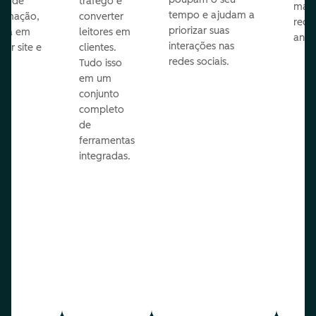
sar de
tráfego e
mark
tempo e ajudam a
ramação,
converter
redes
priorizar suas
ona em
leitores em
anún
interações nas
uer site e
clientes.
redes sociais.
is.
Tudo isso
em um
conjunto
completo
de
ferramentas
integradas.