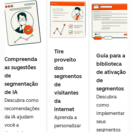
Tire
Guia para a
Compreenda
proveito
biblioteca
as sugestões
dos
de ativação
de
segmentos
de
segmentação
de
segmentos
de IA
visitantes
Descubra
Descubra como
da
como
recomendações
internet
implementar
da IA ajudam
Aprenda a
seus
você a
personalizar
segmentos