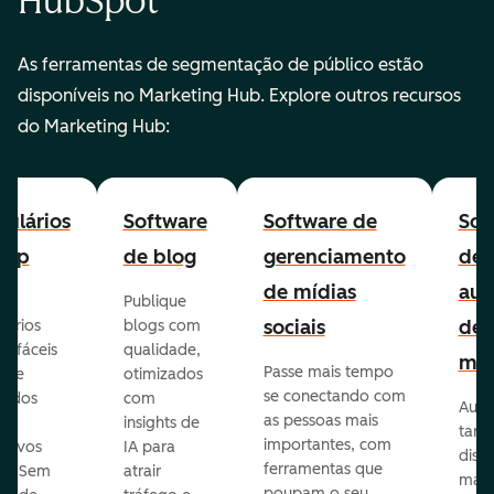
HubSpot
As ferramentas de segmentação de público estão
disponíveis no Marketing Hub. Explore outros recursos
do Marketing Hub:
ulários
Software
Software de
Sof
-up
de blog
gerenciamento
de
de mídias
aut
Publique
sociais
de
lários
blogs com
p fáceis
qualidade,
mar
Passe mais tempo
ar e
otimizados
se conectando com
zados
com
Auto
as pessoas mais
insights de
taref
importantes, com
itivos
IA para
disp
ferramentas que
s. Sem
atrair
mail
poupam o seu