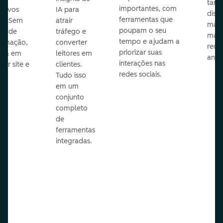
taref
importantes, com
itivos
IA para
disp
ferramentas que
s. Sem
atrair
mail
poupam o seu
sar de
tráfego e
mark
tempo e ajudam a
ramação,
converter
redes
priorizar suas
ona em
leitores em
anún
interações nas
uer site e
clientes.
redes sociais.
is.
Tudo isso
em um
conjunto
completo
de
ferramentas
integradas.