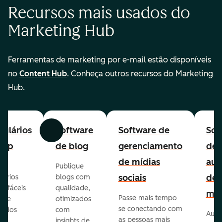
Recursos mais usados do
Marketing Hub
Ferramentas de marketing por e-mail estão disponíveis
no
Content Hub
. Conheça outros recursos do Marketing
Hub.
ulários
Software
Software de
Sof
Anterior
Avançar
-up
de blog
gerenciamento
de
de mídias
aut
Publique
sociais
de
lários
blogs com
p fáceis
qualidade,
mar
Passe mais tempo
ar e
otimizados
se conectando com
zados
com
Auto
as pessoas mais
insights de