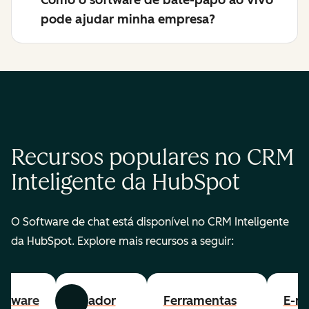
Como o software de bate-papo ao vivo
pode ajudar minha empresa?
Recursos populares no CRM
Inteligente da HubSpot
O Software de chat está disponível no CRM Inteligente
da HubSpot. Explore mais recursos a seguir:
ftware
Criador
Ferramentas
E-ma
Anterior
Avançar