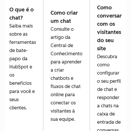
Como
O que é o
Como criar
conversar
chat?
um chat
com os
Saiba mais
Consulte o
visitantes
sobre as
artigo da
do seu
ferramentas
Central de
site
de bate-
Conhecimento
Descubra
papo da
para aprender
como
HubSpot e
a criar
configurar
os
chatbots e
o seu perfil
benefícios
fluxos de chat
de chat e
para você e
online para
responder
seus
conectar os
a chats na
clientes.
visitantes à
caixa de
sua equipe.
entrada de
conversas.