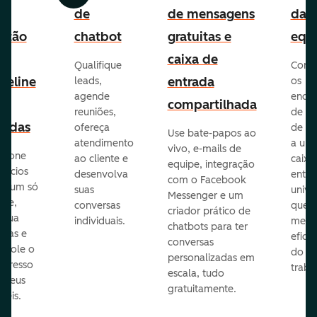
e
de
de mensagens
da
stão
chatbot
gratuitas e
equ
e
caixa de
Qualifique
Cone
peline
entrada
leads,
os
agende
ende
e
compartilhada
reuniões,
de e-
endas
ofereça
de eq
Use bate-papos ao
atendimento
a um
vivo, e-mails de
icione
ao cliente e
caixa
equipe, integração
gócios
desenvolva
entra
com o Facebook
m um só
suas
unive
Messenger e um
que,
conversas
que
criador prático de
ribua
individuais.
melho
chatbots para ter
efas e
eficiê
conversas
ntrole o
do
personalizadas em
ogresso
traba
escala, tudo
s seus
gratuitamente.
néis.