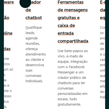
ftware
Criador
Ferramentas
E-ma
Anterior
Avançar
e
de
de mensagens
da
stão
chatbot
gratuitas e
equ
e
caixa de
Qualifique
Cone
peline
entrada
leads,
os
agende
ende
e
compartilhada
reuniões,
de e-
endas
ofereça
de eq
Use bate-papos ao
atendimento
a um
vivo, e-mails de
icione
ao cliente e
caixa
equipe, integração
gócios
desenvolva
entra
com o Facebook
m um só
suas
unive
Messenger e um
que,
conversas
que
criador prático de
ribua
individuais.
melho
chatbots para ter
efas e
eficiê
conversas
ntrole o
do
personalizadas em
ogresso
traba
escala, tudo
s seus
gratuitamente.
néis.