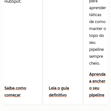
para
HubSpot.
aprender
táticas
de como
manter o
topo do
seu
pipeline
sempre
cheio.
Aprenda
a encher
Saiba como
Leia o guia
o seu
começar
definitivo
pipeline