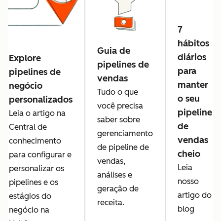
7
hábitos
Guia de
diários
Explore
pipelines de
para
pipelines de
vendas
manter
negócio
Tudo o que
o seu
personalizados
você precisa
pipeline
Leia o artigo na
saber sobre
de
Central de
gerenciamento
vendas
conhecimento
de pipeline de
cheio
para configurar e
vendas,
Leia
personalizar os
análises e
nosso
pipelines e os
geração de
artigo do
estágios do
receita.
blog
negócio na