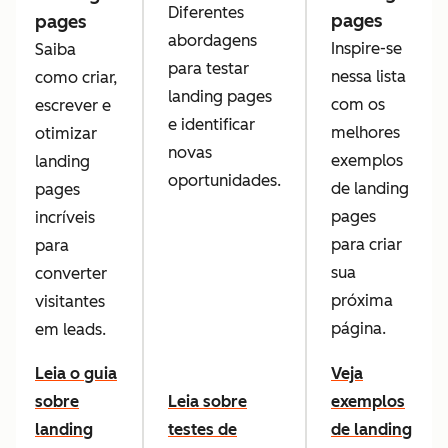
Diferentes
pages
pages
abordagens
Inspire-se
Saiba
para testar
nessa lista
como criar,
landing pages
com os
escrever e
e identificar
melhores
otimizar
novas
exemplos
landing
oportunidades.
de landing
pages
pages
incríveis
para criar
para
sua
converter
próxima
visitantes
página.
em leads.
Leia o guia
Veja
sobre
Leia sobre
exemplos
landing
testes de
de landing