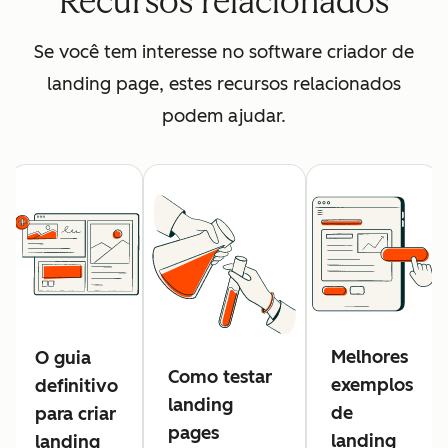
Recursos relacionados
Se você tem interesse no software criador de
landing page, estes recursos relacionados
podem ajudar.
Melhores
O guia
Como testar
exemplos
definitivo
landing
de
para criar
pages
landing
landing