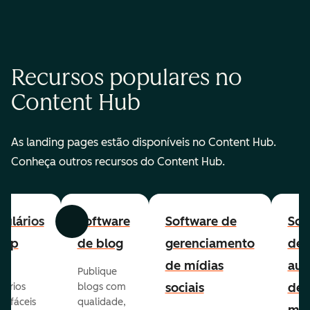
Recursos populares no
Content Hub
As landing pages estão disponíveis no Content Hub.
Conheça outros recursos do Content Hub.
ulários
Software
Software de
Sof
Anterior
Avançar
-up
de blog
gerenciamento
de
de mídias
aut
Publique
sociais
de
lários
blogs com
p fáceis
qualidade,