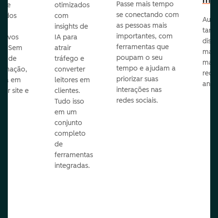
mar
Passe mais tempo
ar e
otimizados
se conectando com
zados
com
Auto
as pessoas mais
insights de
taref
importantes, com
itivos
IA para
disp
ferramentas que
s. Sem
atrair
mail
poupam o seu
sar de
tráfego e
mark
tempo e ajudam a
ramação,
converter
redes
priorizar suas
ona em
leitores em
anún
interações nas
uer site e
clientes.
redes sociais.
is.
Tudo isso
em um
conjunto
completo
de
ferramentas
integradas.