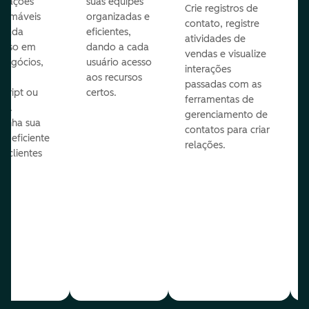
omações
suas equipes
Crie registros de
ramáveis
organizadas e
contato, registre
 cada
eficientes,
atividades de
esso em
dando a cada
vendas e visualize
 negócios,
usuário acesso
interações
do
aos recursos
passadas com as
Script ou
certos.
ferramentas de
on.
gerenciamento de
enha sua
contatos para criar
pe eficiente
relações.
s clientes
es.