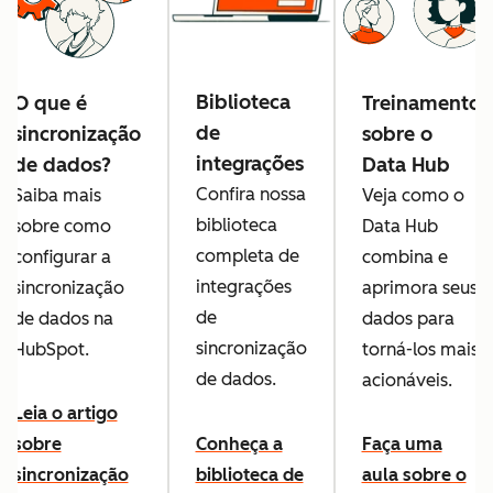
Biblioteca
O que é
Treinamento
de
sincronização
sobre o
integrações
de dados?
Data Hub
Confira nossa
Saiba mais
Veja como o
biblioteca
sobre como
Data Hub
completa de
configurar a
combina e
integrações
sincronização
aprimora seus
de
de dados na
dados para
sincronização
HubSpot.
torná-los mais
de dados.
acionáveis.
Leia o artigo
sobre
Conheça a
Faça uma
sincronização
biblioteca de
aula sobre o