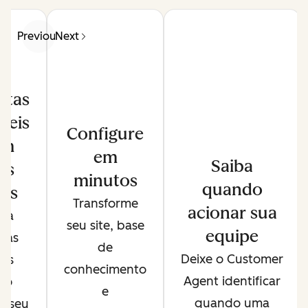
Previous
Next
stas
veis
Configure
om
em
Saiba
es
minutos
quando
das
Transforme
acionar sua
eça
seu site, base
equipe
tas
de
Deixe o Customer
sas
conhecimento
Agent identificar
do
e
quando uma
o seu