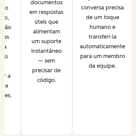
documentos
conversa precisa
údo
em respostas
de um toque
ado,
úteis que
humano e
ação
alimentam
transferi-la
ntes
um suporte
automaticamente
ada
instantâneo
para um membro
ção
— sem
da equipe.
a
precisar de
ar a
código.
nça
ntes.