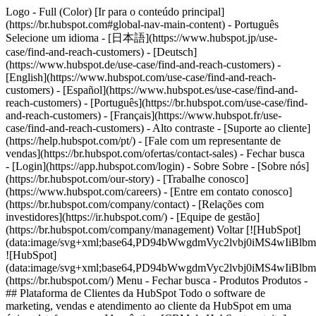
Logo - Full (Color) [Ir para o conteúdo principal]
(https://br.hubspot.com#global-nav-main-content) - Português
Selecione um idioma - [日本語](https://www.hubspot.jp/use-
case/find-and-reach-customers) - [Deutsch]
(https://www.hubspot.de/use-case/find-and-reach-customers) -
[English](https://www.hubspot.com/use-case/find-and-reach-
customers) - [Español](https://www.hubspot.es/use-case/find-and-
reach-customers) - [Português](https://br.hubspot.com/use-case/find-
and-reach-customers) - [Français](https://www.hubspot.fr/use-
case/find-and-reach-customers) - Alto contraste - [Suporte ao cliente]
(https://help.hubspot.com/pt/) - [Fale com um representante de
vendas](https://br.hubspot.com/ofertas/contact-sales)
- Fechar busca
- [Login](https://app.hubspot.com/login) - Sobre Sobre - [Sobre nós]
(https://br.hubspot.com/our-story) - [Trabalhe conosco]
(https://www.hubspot.com/careers) - [Entre em contato conosco]
(https://br.hubspot.com/company/contact) - [Relações com
investidores](https://ir.hubspot.com/) - [Equipe de gestão]
(https://br.hubspot.com/company/management) Voltar [![HubSpot]
(data:image/svg+xml;base64,PD94bWwgdmVyc2lvbj0iM
![HubSpot]
(data:image/svg+xml;base64,PD94bWwgdmVyc2lvbj0iM
(https://br.hubspot.com/) Menu - Fechar busca
- Produtos Produtos -
## Plataforma de Clientes da HubSpot Todo o software de
marketing, vendas e atendimento ao cliente da HubSpot em uma