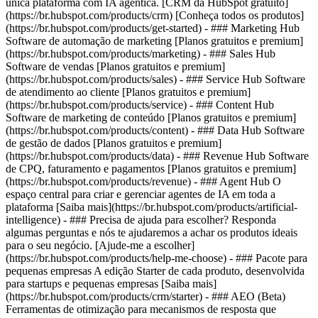
única plataforma com IA agêntica. [CRM da HubSpot gratuito]
(https://br.hubspot.com/products/crm) [Conheça todos os produtos]
(https://br.hubspot.com/products/get-started)
- ### Marketing Hub
Software de automação de marketing [Planos gratuitos e premium]
(https://br.hubspot.com/products/marketing) - ### Sales Hub
Software de vendas [Planos gratuitos e premium]
(https://br.hubspot.com/products/sales) - ### Service Hub Software
de atendimento ao cliente [Planos gratuitos e premium]
(https://br.hubspot.com/products/service) - ### Content Hub
Software de marketing de conteúdo [Planos gratuitos e premium]
(https://br.hubspot.com/products/content) - ### Data Hub Software
de gestão de dados [Planos gratuitos e premium]
(https://br.hubspot.com/products/data) - ### Revenue Hub Software
de CPQ, faturamento e pagamentos [Planos gratuitos e premium]
(https://br.hubspot.com/products/revenue) - ### Agent Hub O
espaço central para criar e gerenciar agentes de IA em toda a
plataforma [Saiba mais](https://br.hubspot.com/products/artificial-
intelligence) - ### Precisa de ajuda para escolher? Responda
algumas perguntas e nós te ajudaremos a achar os produtos ideais
para o seu negócio. [Ajude-me a escolher]
(https://br.hubspot.com/products/help-me-choose)
- ### Pacote para
pequenas empresas A edição Starter de cada produto, desenvolvida
para startups e pequenas empresas [Saiba mais]
(https://br.hubspot.com/products/crm/starter) - ### AEO (Beta)
Ferramentas de otimização para mecanismos de resposta que