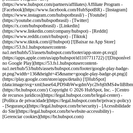
-
[Facebook](https://www.facebook.com/HubSpotBR) - [Instagram]
(https://www.instagram.com/hubspotbrasil/) - [Youtube]
(https://youtube.com/hubspotbrasil) - [Twitter]
(https://x.com/hubspotbrasil) - [Linkedin]
(https://www.linkedin.com/company/hubspot) - [Reddit]
(https://www.reddit.com/r/hubspot) - [Tiktok]
(https://www.tiktok.com/@hubspot) [![Baixar na App Store]
(https://53.fs1.hubspotusercontent-
na1.net/hubfs/53/assets/hubspot.com/footer/app-store-pt.svg)]
(https://apps.apple.com/us/app/hubspot/id1107711722) [![Disponível
no Google Play](https://53.fs1.hubspotusercontent-
na1.net/hub/53/hubfs/assets/hubspot.com/footer/google-play-badge-
pt.png?width=136&height=45&name=google-play-badge-pt.png)]
(https://play.google.com/store/apps/details) [![HubSpot]
(data:image/svg+xml;base64,PD94bWwgdmVyc2lvbj0i
(https://br.hubspot.com/) Copyright © 2026 HubSpot, Inc. - [Centro
de recursos jurídicos](https://legal.hubspot.com/br/legal-center) -
[Política de privacidade](https://legal.hubspot.com/br/privacy-policy)
- [Segurança](https://legal.hubspot.com/br/security) - [Acessibilidade
do Site](https://legal.hubspot.com/br/website-accessibility) -
[Gerenciar cookies](https://br.hubspot.com)