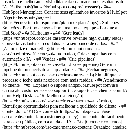
rastreiam e melhoram a visibilidade da sua marca nos resultados de
IA. [Saiba mais](https://br.hubspot.com/products/aeo) - ###
HubSpot Marketplace Conecte seus aplicativos favoritos à HubSpot
[Veja todas as integrações]
(https://ecosystem.hubspot.com/pt/marketplace/apps) - Soluções
Soluções - Por tipo de uso - Por tamanho da equipe - Por que a
HubSpot?
- ## Marketing - ### [Gere leads]
(https://br.hubspot.com/use-case/drive-revenue-high-quality-leads)
Converta visitantes em contatos para seu banco de dados. - ###
[Automatize o marketing](https://br.hubspot.com/use-
case/maximize-efficiency-ai-automation) Crie campanhas com
automação e IA. - ## Vendas - ### [Crie pipelines]
(https://br.hubspot.com/use-case/build-sales-pipeline) Gere um
pipeline de prospects de alta qualidade. - ### [Fechar negócios]
(https://br.hubspot.com/use-case/close-more-deals) Simplifique seu
processo e feche mais negócios com mais rapidez. - ## Atendimento
ao cliente - ### [Expanda o suporte](https://br.hubspot.com/use-
case/scale-customer-service-support) Dê suporte aos clientes com IA
e um Help Desk. - ### [Melhore a retenção]
(https://br.hubspot.com/use-case/drive-customer-satisfaction)
Identifique oportunidades para melhorar a qualidade do cliente. - ##
Conteúdo - ### [Crie conteúdo](https://br.hubspot.com/use-
case/create-content-for-customer-journey) Crie conteúdo facilmente
para o seu público, com a ajuda da IA. - ### [Gerencie conteúdo]
(https://br.hubspot.com/use-case/manage-content) Organize, atualize