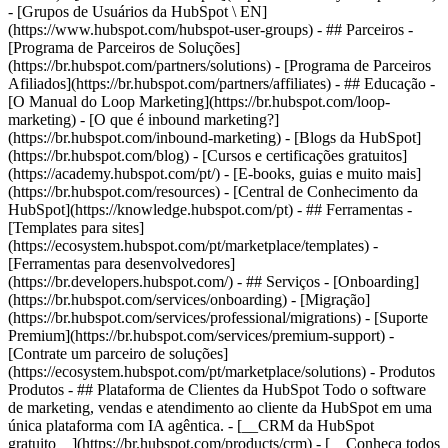
- [Grupos de Usuários da HubSpot \ EN]
(https://www.hubspot.com/hubspot-user-groups) - ## Parceiros -
[Programa de Parceiros de Soluções]
(https://br.hubspot.com/partners/solutions) - [Programa de Parceiros
Afiliados](https://br.hubspot.com/partners/affiliates) - ## Educação -
[O Manual do Loop Marketing](https://br.hubspot.com/loop-
marketing) - [O que é inbound marketing?]
(https://br.hubspot.com/inbound-marketing) - [Blogs da HubSpot]
(https://br.hubspot.com/blog) - [Cursos e certificações gratuitos]
(https://academy.hubspot.com/pt/) - [E-books, guias e muito mais]
(https://br.hubspot.com/resources) - [Central de Conhecimento da
HubSpot](https://knowledge.hubspot.com/pt) - ## Ferramentas -
[Templates para sites]
(https://ecosystem.hubspot.com/pt/marketplace/templates) -
[Ferramentas para desenvolvedores]
(https://br.developers.hubspot.com/) - ## Serviços - [Onboarding]
(https://br.hubspot.com/services/onboarding) - [Migração]
(https://br.hubspot.com/services/professional/migrations) - [Suporte
Premium](https://br.hubspot.com/services/premium-support) -
[Contrate um parceiro de soluções]
(https://ecosystem.hubspot.com/pt/marketplace/solutions)
- Produtos Produtos - ## Plataforma de Clientes da HubSpot Todo o software de marketing, vendas e atendimento ao cliente da HubSpot em uma única plataforma com IA agêntica. - [__CRM da HubSpot gratuito__](https://br.hubspot.com/products/crm) - [__Conheça todos os produtos__](https://br.hubspot.com/products/get-started) - [![195140668528](https://53.fs1.hubspotusercontent-na1.net/hubfs/53/assets/hubspot.com/global-navigation/2025/marketing-hub.svg) \ __Marketing Hub__ \ Software de automação de marketing](https://br.hubspot.com/products/marketing) - [![195146645596](https://53.fs1.hubspotusercontent-na1.net/hubfs/53/assets/hubspot.com/global-navigation/2025/sales-hub.svg) \ __Sales Hub__ \ Software de vendas](https://br.hubspot.com/products/sales) - [![195140668527](https://53.fs1.hubspotusercontent-na1.net/hubfs/53/assets/hubspot.com/global-navigation/2025/service-hub.svg) \ __Service Hub__ \ Software de atendimento ao cliente](https://br.hubspot.com/products/service) - [![195140649745](https://53.fs1.hubspotusercontent-na1.net/hubfs/53/assets/hubspot.com/global-navigation/2025/content-hub.svg) \ __Content Hub__ \ Software de marketing de conteúdo](https://br.hubspot.com/products/content) - [![195289608884](https://53.fs1.hubspotusercontent-na1.net/hubfs/53/assets/hubspot.com/global-navigation/2025/data-hub.svg) \ __Data Hub__ \ Software de gestão de dados](https://br.hubspot.com/products/data) - [![195140609672](https://53.fs1.hubspotusercontent-na1.net/hubfs/53/assets/hubspot.com/global-navigation/2025/commerce-hub.svg) \ __Revenue Hub__ \ Software de CPQ, faturamento e pagamentos](https://br.hubspot.com/products/revenue) - [![ProductIcons_AgentHub_Icon_Orange](https://53.fs1.hubspotusercontent-na1.net/hubfs/53/assets/webteam-cms-portal/images/breeze/ProductIcons_AgentHub_Icon_Orange.svg) \ __Agent Hub__ \ O espaço central para criar e gerenciar agentes de IA em toda a plataforma](https://br.hubspot.com/products/artificial-intelligence) - [![188619147390](https://53.fs1.hubspotusercontent-na1.net/hubfs/53/assets/hubspot.com/global-navigation/help-me-choose-tool.svg) \ __Precisa de ajuda para escolher?__ \ Responda algumas perguntas e nós te ajudaremos a achar os produtos ideais para o seu negócio.](https://br.hubspot.com/products/help-me-choose) - [![195140649746](https://53.fs1.hubspotusercontent-na1.net/hubfs/53/assets/hubspot.com/global-navigation/2025/small-business.svg) \ __Pacote para pequenas empresas__ \ A edição Starter de cada produto, desenvolvida para startups e pequenas empresas](https://br.hubspot.com/products/crm/starter) - [![210646671655](https://53.fs1.hubspotusercontent-na1.net/hubfs/53/assets/hubspot.com/global-navigation/2025/aeo.svg) \ __AEO (Beta)__ \ Ferramentas de otimização para mecanismos de resposta que rastreiam e melhoram a visibilidade da sua marca nos resultados de IA.](https://br.hubspot.com/products/aeo) - [![195140649747](https://53.fs1.hubspotusercontent-na1.net/hubfs/53/assets/hubspot.com/global-navigation/2025/app-marketplace.svg) \ __HubSpot Marketplace__ \ Conecte seus aplicativos favoritos à HubSpot](https://ecosystem.hubspot.com/pt/marketplace/apps) - Soluções Soluções - Por tipo de uso - ## Marketing - [Gere leads](https://br.hubspot.com/use-case/drive-revenue-high-quality-leads) - [Automatize o marketing](https://br.hubspot.com/use-case/maximize-efficiency-ai-automation) - ## Vendas - [Crie pipelines](https://br.hubspot.com/use-case/build-sales-pipeline) - [Fechar negócios](https://br.hubspot.com/use-case/close-more-deals) - ## Atendimento ao cliente - [Expanda o suporte](https://br.hubspot.com/use-case/scale-customer-service-support) - [Melhore a retenção](https://br.hubspot.com/use-case/drive-customer-satisfaction) - ## Conteúdo - [Crie conteúdo](https://br.hubspot.com/use-case/create-content-for-customer-journey) - [Gerencie conteúdo](https://br.hubspot.com/use-case/manage-content) - ## Startups e pequenas empresas - [Encontre e alcance clientes](https://br.hubspot.com/use-case/find-and-reach-customers) - [Aumente as vendas e receba pagamentos](https://br.hubspot.com/use-case/grow-sales-and-get-paid-faster) - [Organize os dados do cliente](https://br.hubspot.com/use-case/understand-and-organize-customer-data) - ## Inteligência artificial - [Resolva dúvidas de seus clientes 24/7](https://br.hubspot.com/products/artificial-intelligence/ai-customer-service-agent) - [Automatize a prospecção de vendas](https://br.hubspot.com/products/sales/ai-prospecting-agent) - [Faça uma análise mais rápida de seus clientes](https://br.hubspot.com/products/artificial-intelligence/ai-data-agent) - Por tamanho da equipe - ## Por tamanho da equipe - ![195309752641](https://53.fs1.hubspotusercontent-na1.net/hub/53/hubfs/assets/hubspot.com/global-navigation/2025/Small%20Businesses%20%26%20Start%20ups.webp?width=1035&height=450&name=Small%20Businesses%20%26%20Start%20ups.webp) ### Para pequenas empresas e startups A Plataforma de Clientes Starter da HubSpot ajuda sua startup ou pequena empresa em crescimento a encontrar e conquistar clientes desde o primeiro dia. [Saiba mais sobre a Plataforma de Clientes Starter da HubSpot](https://br.hubspot.com/products/crm/starter) - ![195309752642](https://53.fs1.hubspotusercontent-na1.net/hub/53/hubfs/assets/hubspot.com/global-navigation/2025/Enterprise.webp?width=1035&height=450&name=Enterprise.webp) ### Para grandes empresas A Plataforma de Clientes Enterprise integrada da HubSpot é poderosa e fácil de usar. [Saiba mais sobre a Plataforma de Clientes Enterprise da HubSpot](https://br.hubspot.com/products/crm/enterprise) - Por que a HubSpot? - ## Por que a HubSpot? - ![195309752643](https://53.fs1.hubspotusercontent-na1.net/hub/53/hubfs/assets/hubspot.com/global-navigation/2025/Why%20Choose%20HubSpot.webp?width=1035&height=450&name=Why%20Choose%20HubSpot.webp) ### Por que escolher a HubSpot? Depois de apenas um ano, os clientes da HubSpot adquirem 129% mais leads, fecham 36% mais negócios e observam uma melhoria de 37% nas taxas de fechamento de tickets. [Saiba mais sobre o que diferencia a solução da HubSpot](https://br.hubspot.com/why-choose-hubspot) - ![195303448595](https://53.fs1.hubspotusercontent-na1.net/hub/53/hubfs/assets/hubspot.com/global-navigation/2025/Case%20Studies.webp?width=1035&height=450&name=Case%20Studies.webp) ### Estudos de caso Conheça empresas como a sua em todo o mundo que usam a HubSpot para unir suas equipes, capacitar seus negócios e crescer melhor. [Veja todos os estudos de caso](https://br.hubspot.com/case-studies) - ![191228329371](https://53.fs1.hubspotusercontent-na1.net/hub/53/hubfs/spotlight_resized_518x225.png?width=518&height=225&name=spotlight_resized_518x225.png) ### Spotlight: atualizações de produtos Saiba mais sobre os lançamentos e anúncios de produtos da HubSpot nesta vitrine semestral de produtos. [Veja as atualizações de nossos produtos](https://br.hubspot.com/spotlight) - [Preços](https://br.hubspot.com/pricing/suite/starter) - Recursos Recursos - ## Link em destaque - [Spotlight: atualizações de produtos](https://br.hubspot.com/spotlight) - [Novidades na HubSpot](https://br.hubspot.com/new) - [Por que escolher a HubSpot?](https://br.hubspot.com/why-choose-hubspot) - [Sustentabilidade \ EN](https://www.hubspot.com/sustainability) - ## Comunidade e eventos - [Evento UNBOUND](https://unbound.hubspot.com/) - [Webinares](https://br.hubspot.com/resources/webinar#resource-library-page-headers) - [Comunidade HubSpot](https://community.hubspot.com/) - [Grupos de Usuários da HubSpot \ EN](https://www.hubspot.com/hubspot-user-groups) - ## Parceiros - [Programa de Parceiros de Soluções](https://br.hubspot.com/partners/solutions) - [Programa de Parceiros Afiliados](https://br.hubspot.com/partners/affiliates) - ## Educação - [O Manual do Loop Marketing](https://br.hubspot.com/loop-marketing) - [O que é inbound marketing?](https://br.hubspot.com/inbound-marketing) - [Blogs da HubSpot](https://br.hubspot.com/blog) - [Cursos e certificações gratuitos](https://academy.hubspot.com/pt/) - [E-books, guias e muito mais](https://br.hubspot.com/resources) - [Central de Conhecimento da HubSpot](https://knowledge.hubspot.com/pt) - ## Ferramentas - [Templates para sites](https://ecosystem.hubspot.com/pt/marketplace/templates) - [Ferramentas para desenvolvedores](https://br.developers.hubspot.com/) - ## Serviços - [Onboarding](https://br.hubspot.com/services/onboarding) - [Migração](https://br.hubspot.com/services/professional/migrations) - [Suporte Premium](https://br.hubspot.com/services/premium-support) - [Contrate um parceiro de soluções](https://ecosystem.hubspot.com/pt/marketplace/solutions) - Sobre Sobre - [Sobre nós](https://br.hubspot.com/our-story) - [Trabalhe conosco](https://www.hubspot.com/careers) - [Entre em contato conosco](https://br.hubspot.com/company/contact) - [Relações com investidores](https://ir.hubspot.com/) - [Equipe de gestão](https://br.hubspot.com/company/management) [Comece a usar grátis as ferramentas gratuitas da HubSpot](https://app.hubspot.com/signup-hubspot/crm) [Peça uma demonstração](https