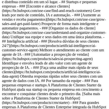
e distribua conteúdo em um só lugar. - ## Startups e pequenas
empresas - ### [Encontre e alcance clientes]
(https://br.hubspot.com/use-case/find-and-reach-customers) Gere
leads por meio de conteúdo, IA e automação. - ### [Aumente as
vendas e receba pagamentos](https://br.hubspot.com/use-case/grow-
sales-and-get-paid-faster) Prospecte de forma mais inteligente e
automatize pagamentos. - ### [Organize os dados do cliente]
(https://br.hubspot.com/use-case/understand-and-organize-customer-
data) Unifique sua equipe e seus dados em uma única plataforma. -
## Inteligência artificial - ### [Resolva dúvidas de seus clientes
24/7](https://br.hubspot.com/products/artificial-intelligence/ai-
customer-service-agent) Melhore o atendimento ao cliente com um
agente de IA - ### [Automatize a prospecção de vendas]
(https://br.hubspot.com/products/sales/ai-prospecting-agent)
Identifique e envolva leads de alto valor com um agente de
prospecção de IA. - ### [Faça uma análise mais rápida de seus
clientes](https://br.hubspot.com/products/artificial-intelligence/ai-
data-agent) Obtenha respostas rápidas sobre seus clientes com um
agente de dados com IA. ## Por tamanho da equipe - ### Para
pequenas empresas e startups A Plataforma de Clientes Starter da
HubSpot ajuda sua startup ou pequena empresa em crescimento a
encontrar e conquistar clientes desde o primeiro dia. [Saiba mais
sobre a Plataforma de Clientes Starter da HubSpot]
(https://br.hubspot.com/products/crm/starter) - ### Para grandes
empresas A Plataforma de Clientes Enterprise integrada da HubSpot