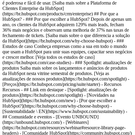
é poderosa e fácil de usar. [Saiba mais sobre a Plataforma de
Clientes Enterprise da HubSpot]
(https://br.hubspot.com/products/crm/enterprise) ## Por que a
HubSpot? - ### Por que escolher a HubSpot? Depois de apenas um
ano, os clientes da HubSpot adquirem 129% mais leads, fecham
36% mais negócios e observam uma melhoria de 37% nas taxas de
fechamento de tickets. [Saiba mais sobre o que diferencia a solução
da HubSpot](https://br.hubspot.com/why-choose-hubspot) - ###
Estudos de caso Conheça empresas como a sua em todo o mundo
que usam a HubSpot para unir suas equipes, capacitar seus negócios
e crescer melhor. [Veja todos os estudos de caso]
(https://br.hubspot.com/case-studies) - ### Spotlight: atualizações de
produtos Saiba mais sobre os lançamentos e anúncios de produtos
da HubSpot nesta vitrine semestral de produtos. [Veja as
atualizações de nossos produtos](https://br.hubspot.com/spotlight) -
[Preços](https://br.hubspot.com/pricing/suite/starter) - Recursos
Recursos - ## Link em destaque - [Spotlight: atualizações de
produtos](https://br.hubspot.com/spotlight) - [Novidades na
HubSpot](https://br.hubspot.com/new) - [Por que escolher a
HubSpot?](https://br.hubspot.com/why-choose-hubspot) -
[Sustentabilidade \ EN](https://www.hubspot.com/sustainability) -
## Comunidade e eventos - [Evento UNBOUND]
(https://unbound.hubspot.com/) - [Webinares]
(https://br.hubspot.com/resources/webinar#resource-library-page-
headers) - [Comunidade HubSpot](https://community.hubspot.com/)