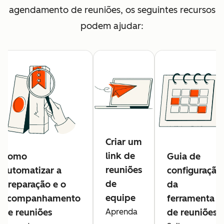
agendamento de reuniões, os seguintes recursos
podem ajudar:
Criar um
link de
Como
Guia de
reuniões
automatizar a
configuração
de
preparação e o
da
equipe
acompanhamento
ferramenta
de reuniões
Aprenda
de reuniões