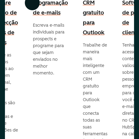
ware
Programação
CRM
Softw
Anterior
Avançar
uito de
de e-mails
gratuito
de per
pecção
para
de
Escreva e-mails
ads de
Outlook
client
individuais para
prospects e
as
Trabalhe de
Tenha
programe para
maneira
acesso 
que sejam
ore as
mais
context
enviados no
s dos
inteligente
valioso
melhor
ects ao
com um
sobre a
momento.
te em
CRM
pessoas
 real,
gratuito
empres
mine
para
para q
Outlook
você en
sas são
que
e-mails
s
conecta
diretam
idas e
todas as
no CRM
ure
suas
HubSpot
cações de
ferramentas
na caixa