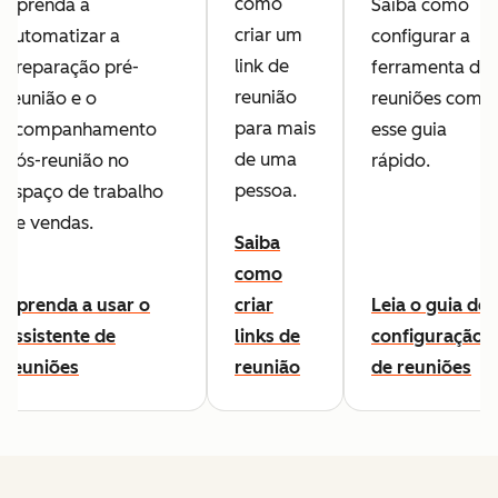
como
Aprenda a
Saiba como
criar um
automatizar a
configurar a
link de
preparação pré-
ferramenta de
reunião
reunião e o
reuniões com
para mais
acompanhamento
esse guia
de uma
pós-reunião no
rápido.
pessoa.
espaço de trabalho
de vendas.
Saiba
como
Aprenda a usar o
criar
Leia o guia de
assistente de
links de
configuração
reuniões
reunião
de reuniões