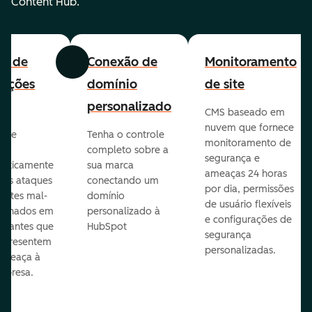
Content Hub.
all de
Conexão de
Monitoramento
Anterior
Avançar
cações
domínio
de site
personalizado
CMS baseado em
nuvem que fornece
te e
Tenha o controle
monitoramento de
va
completo sobre a
segurança e
aticamente
sua marca
ameaças 24 horas
veis ataques
conectando um
por dia, permissões
entes mal-
domínio
de usuário flexíveis
cionados em
personalizado à
e configurações de
te antes que
HubSpot
segurança
representem
personalizadas.
ameaça à
mpresa.