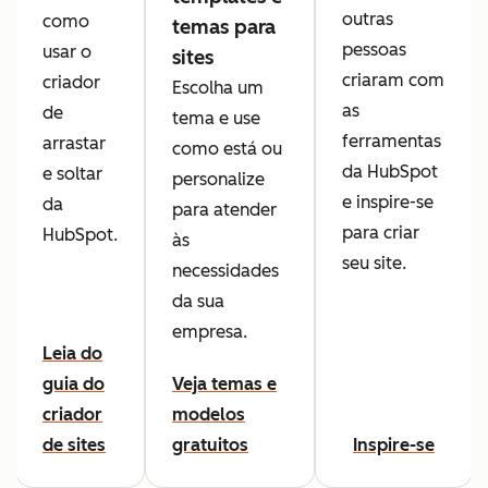
outras
como
temas para
pessoas
usar o
sites
criaram com
criador
Escolha um
as
de
tema e use
ferramentas
arrastar
como está ou
da HubSpot
e soltar
personalize
e inspire-se
da
para atender
para criar
HubSpot.
às
seu site.
necessidades
da sua
empresa.
Leia do
guia do
Veja temas e
criador
modelos
de sites
gratuitos
Inspire-se