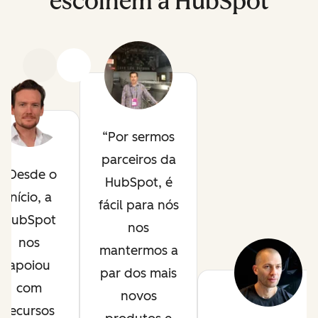
escolhem a HubSpot
Anterior
Avançar
Por sermos
parceiros da
Desde o
HubSpot, é
início, a
fácil para nós
HubSpot
nos
nos
mantermos a
apoiou
par dos mais
com
novos
recursos