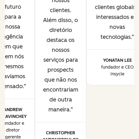
nossos
futuro
clientes globais 
clientes.
para a
interessados em
Além disso, o
nossa
novas
diretório
agência
tecnologias.
destaca os
em que
nossos
nem nós
serviços para
YONATAN LEE
mesmos
fundador e CEO
prospects
Insycle
havíamos
que não nos
pensado.
encontrariam
de outra
maneira.
ANDREW
MCAVINCHEY
fundador e
diretor
CHRISTOPHER
gerente