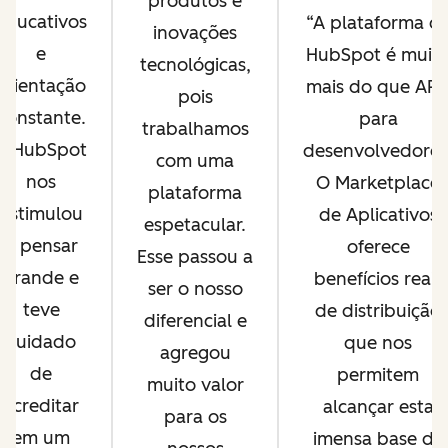
produtos e
educativos
A plataforma d
inovações
e
HubSpot é muit
tecnológicas,
orientação
mais do que API
pois
constante.
para
trabalhamos
A HubSpot
desenvolvedores
com uma
nos
O Marketplace
plataforma
estimulou
de Aplicativos
espetacular.
a pensar
oferece
Esse passou a
grande e
benefícios reais
ser o nosso
teve
de distribuição
diferencial e
cuidado
que nos
agregou
de
permitem
muito valor
acreditar
alcançar esta
para os
em um
imensa base de