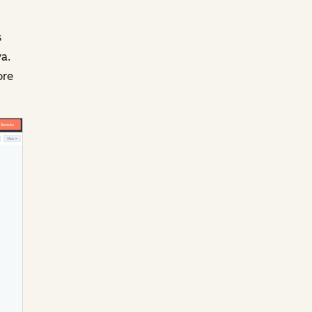
s
a.
bre