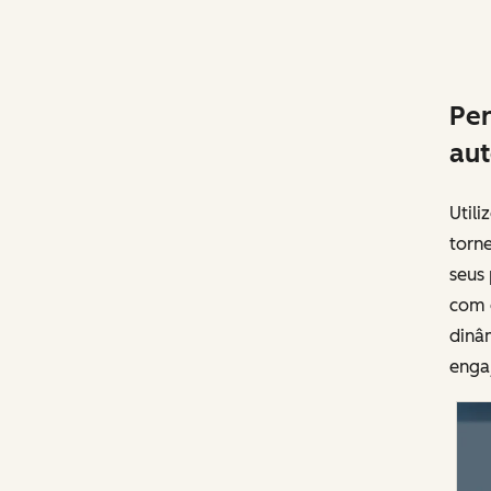
Per
au
Utili
torn
seus
com 
dinâ
enga