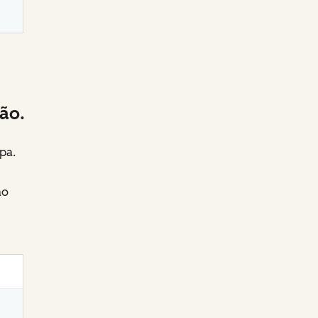
ão.
pa.
ão