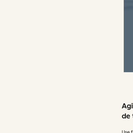
Agi
de 
Use f