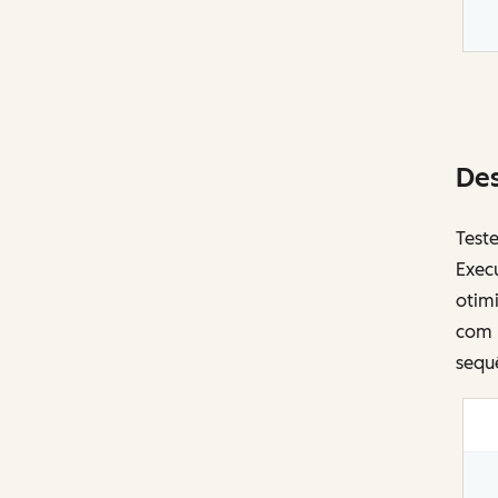
Des
Test
Execu
otim
com r
sequ