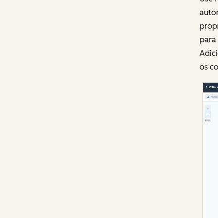
auto
propr
para 
Adici
os c