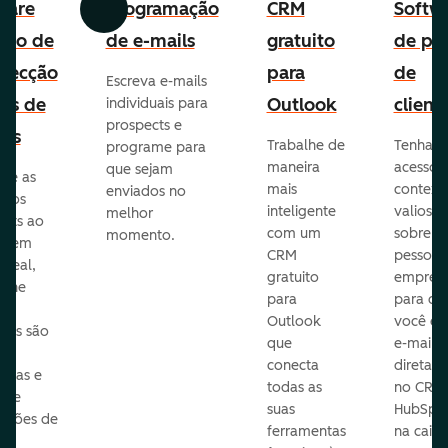
ware
Programação
CRM
Softw
Anterior
Avançar
uito de
de e-mails
gratuito
de per
pecção
para
de
Escreva e-mails
ads de
Outlook
client
individuais para
prospects e
as
Trabalhe de
Tenha
programe para
maneira
acesso 
que sejam
ore as
mais
context
enviados no
s dos
inteligente
valioso
melhor
ects ao
com um
sobre a
momento.
te em
CRM
pessoas
 real,
gratuito
empres
mine
para
para q
Outlook
você en
sas são
que
e-mails
s
conecta
diretam
idas e
todas as
no CRM
ure
suas
HubSpot
cações de
ferramentas
na caixa