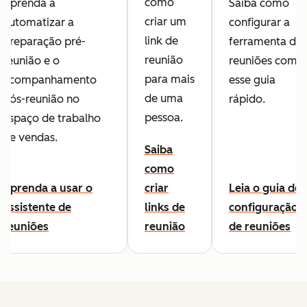
como
Aprenda a
Saiba como
criar um
automatizar a
configurar a
link de
preparação pré-
ferramenta de
reunião
reunião e o
reuniões com
para mais
acompanhamento
esse guia
de uma
pós-reunião no
rápido.
pessoa.
espaço de trabalho
de vendas.
Saiba
como
Aprenda a usar o
criar
Leia o guia de
assistente de
links de
configuração
reuniões
reunião
de reuniões