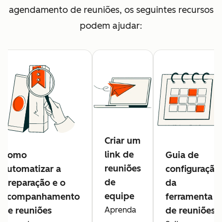
agendamento de reuniões, os seguintes recursos
podem ajudar:
Criar um
link de
Como
Guia de
reuniões
automatizar a
configuração
de
preparação e o
da
equipe
acompanhamento
ferramenta
de reuniões
Aprenda
de reuniões