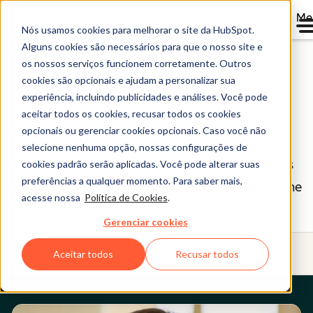
Me
Nós usamos cookies para melhorar o site da HubSpot.
Alguns cookies são necessários para que o nosso site e
Conselho administrativo
os nossos serviços funcionem corretamente. Outros
cookies são opcionais e ajudam a personalizar sua
A HubSpot (NYSE: HUBS) é uma empresa de
experiência, incluindo publicidades e análises. Você pode
aceitar todos os cookies, recusar todos os cookies
capital aberto. Conheça o conselho
opcionais ou gerenciar cookies opcionais. Caso você não
administrativo da HubSpot, o grupo de
selecione nenhuma opção, nossas configurações de
indivíduos que nós orgulhosamente ajudamos
cookies padrão serão aplicadas. Você pode alterar suas
preferências a qualquer momento. Para saber mais,
na missão de supervisionar os negócios em nome
acesse nossa
Política de Cookies
.
de nossos acionistas.
Gerenciar cookies
Menu
Aceitar todos
Recusar todos