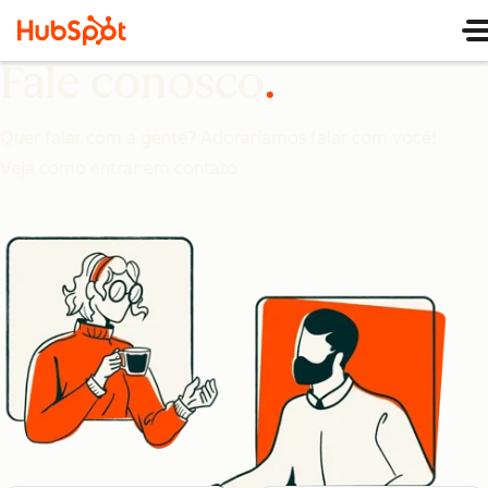
Fale conosco
Quer falar com a gente? Adoraríamos falar com você!
Veja como entrar em contato