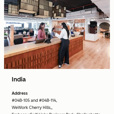
India
Address
#04B-105 and #04B-114,
WeWork Cherry Hills,,