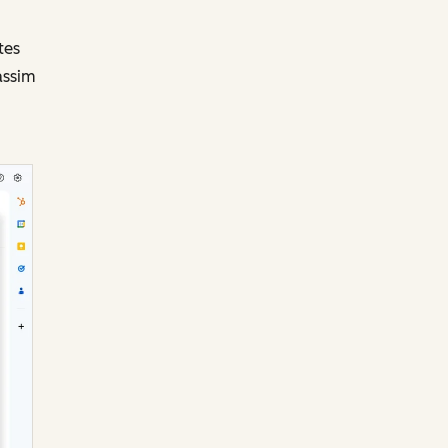
tes
assim