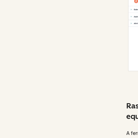
Ras
equ
A fe