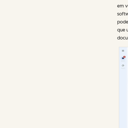
em v
soft
pode
que u
docu