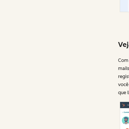
Vej
Com 
mails
regi
você 
que l