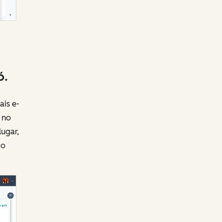
ó.
is e-
 no
ugar,
 o