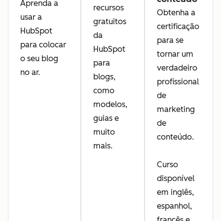
Aprenda a
recursos
Obtenha a
usar a
gratuitos
certificação
HubSpot
da
para se
para colocar
HubSpot
tornar um
o seu blog
para
verdadeiro
no ar.
blogs,
profissional
como
de
modelos,
marketing
guias e
de
muito
conteúdo.
mais.
Curso
disponível
em inglês,
espanhol,
francês e