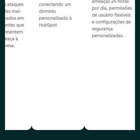
ameaças 24 horas
veis ataques
conectando um
por dia, permissões
entes mal-
domínio
de usuário flexíveis
cionados em
personalizado à
e configurações de
te antes que
HubSpot
segurança
representem
personalizadas.
ameaça à
mpresa.