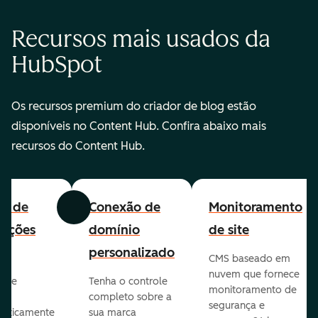
Recursos mais usados da
HubSpot
Os recursos premium do criador de blog estão
disponíveis no Content Hub. Confira abaixo mais
recursos do Content Hub.
all de
Conexão de
Monitoramento
Anterior
Avançar
cações
domínio
de site
personalizado
CMS baseado em
nuvem que fornece
te e
Tenha o controle
monitoramento de
va
completo sobre a
segurança e
aticamente
sua marca