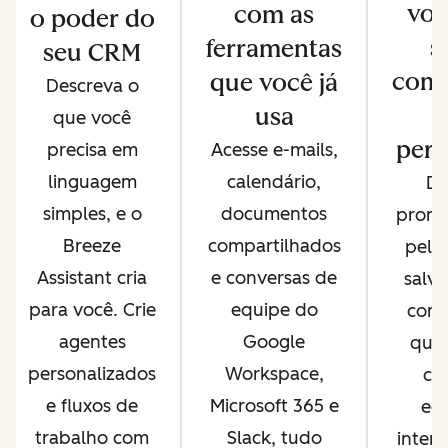
voc
com as
o poder do
s
ferramentas
seu CRM
comp
que você já
Descreva o
usa
que você
pers
precisa em
Acesse e-mails,
linguagem
calendário,
De
simples, e o
documentos
promp
Breeze
compartilhados
pela
Assistant cria
e conversas de
salve
para você. Crie
equipe do
comp
agentes
Google
que 
personalizados
Workspace,
co
e fluxos de
Microsoft 365 e
equ
trabalho com
Slack, tudo
inter