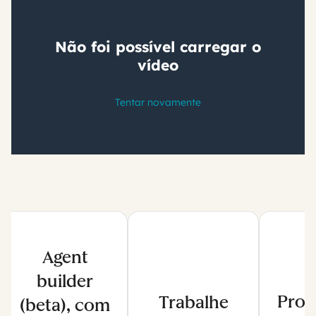
Agent
builder
Prom
Trabalhe
(beta), com