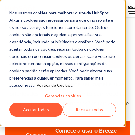
Me
Nós usamos cookies para melhorar o site da HubSpot.
Alguns cookies são necessários para que o nosso site e
Agent Hub
os nossos serviços funcionem corretamente. Outros
cookies são opcionais e ajudam a personalizar sua
experiência, incluindo publicidades e análises. Você pode
Breeze Assistant
aceitar todos os cookies, recusar todos os cookies
opcionais ou gerenciar cookies opcionais. Caso você não
O especialista de
IA
selecione nenhuma opção, nossas configurações de
para cada um
cookies padrão serão aplicadas. Você pode alterar suas
preferências a qualquer momento. Para saber mais,
O Breeze Assistant entende seu papel e suas
acesse nossa
Política de Cookies
.
prioridades — ele trabalha junto com você na
Gerenciar cookies
HubSpot para oferecer orientações relevantes e
Aceitar todos
Recusar todos
fazer as coisas acontecerem.
Comece a usar o Breeze