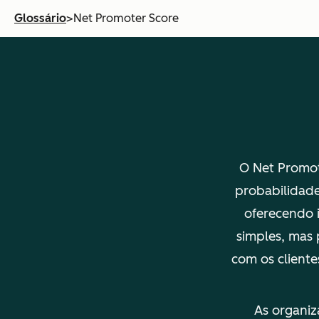
Glossário
>
Net Promoter Score
O Net Promot
probabilidade
oferecendo i
simples, mas 
com os cliente
As organiz