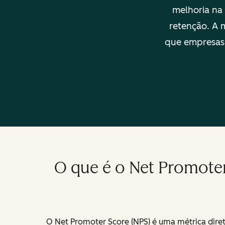
melhoria na 
retenção. A 
que empresas 
O que é o Net Promoter
O Net Promoter Score (NPS) é uma métrica diret