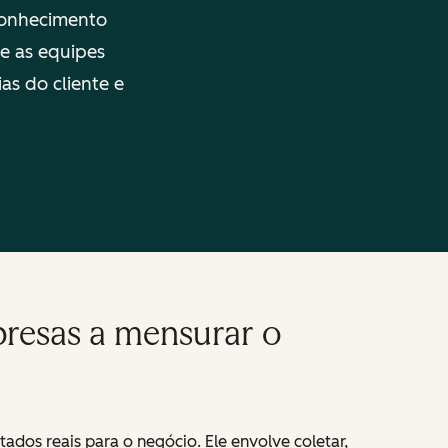
conhecimento
ue as equipes
as do cliente e
presas a mensurar o
dos reais para o negócio. Ele envolve coletar,