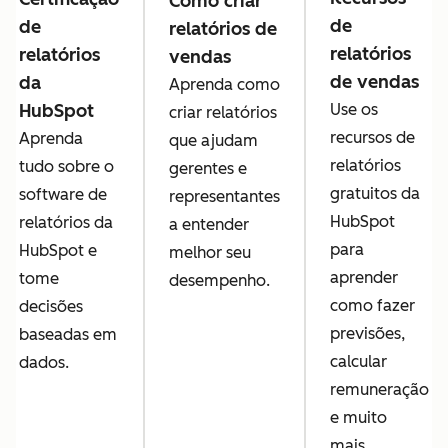
Como criar
de
de
relatórios de
relatórios
relatórios
vendas
de vendas
da
Aprenda como
HubSpot
Use os
criar relatórios
recursos de
Aprenda
que ajudam
relatórios
tudo sobre o
gerentes e
gratuitos da
software de
representantes
HubSpot
relatórios da
a entender
para
HubSpot e
melhor seu
aprender
tome
desempenho.
como fazer
decisões
previsões,
baseadas em
calcular
dados.
remuneração
e muito
mais.