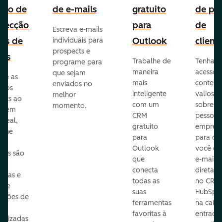
uito de
de e-mails
gratuito
de per
pecção
para
de
Escreva e-mails
ads de
Outlook
client
individuais para
prospects e
as
Trabalhe de
Tenha
programe para
maneira
acesso 
que sejam
ore as
mais
context
enviados no
s dos
inteligente
valioso
melhor
ects ao
com um
sobre a
momento.
te em
CRM
pessoas
 real,
gratuito
empres
mine
para
para q
Outlook
você en
sas são
que
e-mails
s
conecta
diretam
idas e
todas as
no CRM
ure
suas
HubSpot
cações de
ferramentas
na caixa
favoritas à
entrada
nalizadas