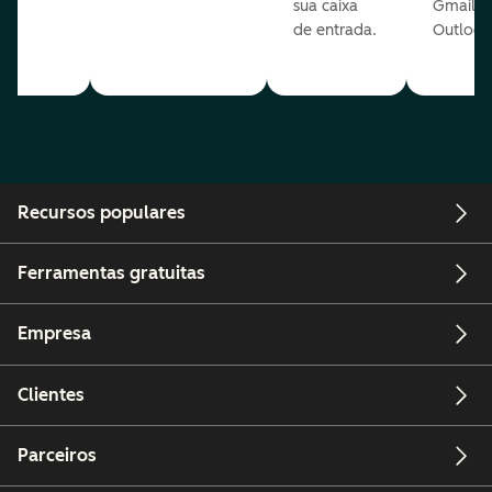
sua caixa
Gmail o
sua
de entrada.
Outlook
e.
Recursos populares
Ferramentas gratuitas
Empresa
Clientes
Parceiros