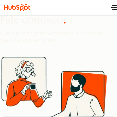
Fale conosco
Quer falar com a gente? Adoraríamos falar com você!
Veja como entrar em contato