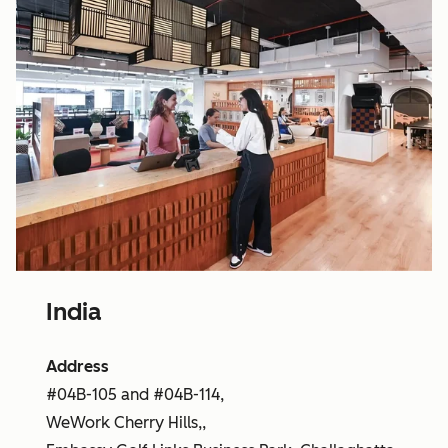
India
Address
#04B-105 and #04B-114,
WeWork Cherry Hills,,