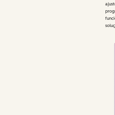
ajus
prog
func
solu