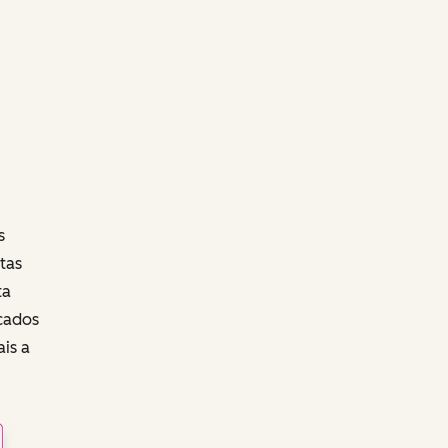
s
tas
ta
cados
is a