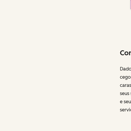
Con
Dado
cegos
cara
seus
e seu
servi